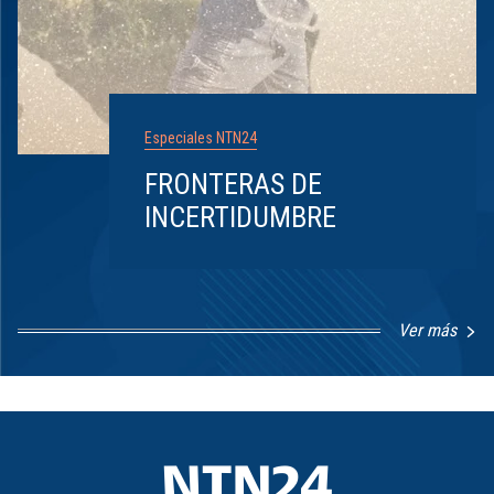
Especiales NTN24
FRONTERAS DE
INCERTIDUMBRE
Ver más
Item
1
of
8