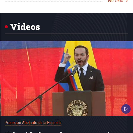
Ver más
Item
1
of
5
Videos
Posesión Abelardo de la Espriella