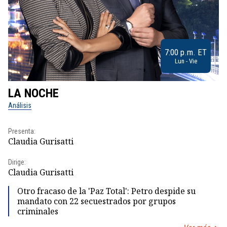
7:00 p.m. ET
Lun - Vie
LA NOCHE
L
Análisis
No
Presenta:
Pr
Claudia Gurisatti
Id
Dirige:
Dir
Claudia Gurisatti
Id
Otro fracaso de la 'Paz Total': Petro despide su
mandato con 22 secuestrados por grupos
criminales