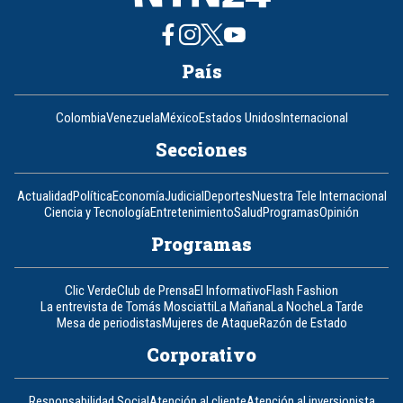
País
Colombia
Venezuela
México
Estados Unidos
Internacional
Secciones
Actualidad
Política
Economía
Judicial
Deportes
Nuestra Tele Internacional
Ciencia y Tecnología
Entretenimiento
Salud
Programas
Opinión
Programas
Clic Verde
Club de Prensa
El Informativo
Flash Fashion
La entrevista de Tomás Mosciatti
La Mañana
La Noche
La Tarde
Mesa de periodistas
Mujeres de Ataque
Razón de Estado
Corporativo
Responsabilidad Social
Atención al cliente
Atención al inversionista