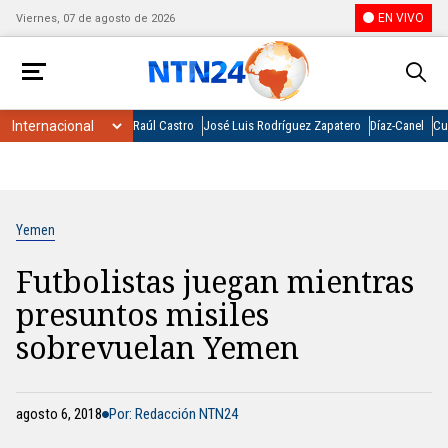
EN VIVO
Viernes, 07 de agosto de 2026
Raúl Castro
José Luis Rodríguez Zapatero
Díaz-Canel
Cu
Yemen
Futbolistas juegan mientras
presuntos misiles
sobrevuelan Yemen
agosto 6, 2018
Por: Redacción NTN24