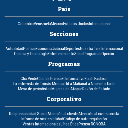
País
Colombia
Venezuela
México
Estados Unidos
Internacional
Secciones
Actualidad
Política
Economía
Judicial
Deportes
Nuestra Tele Internacional
Ciencia y Tecnología
Entretenimiento
Salud
Programas
Opinión
Programas
Clic Verde
Club de Prensa
El Informativo
Flash Fashion
La entrevista de Tomás Mosciatti
La Mañana
La Noche
La Tarde
Mesa de periodistas
Mujeres de Ataque
Razón de Estado
Corporativo
Responsabilidad Social
Atención al cliente
Atención al inversionista
Informe de sostenibilidad
Código de autorregulación
Ventas Internacionales
Línea Ética
Prensa RCN
OBA