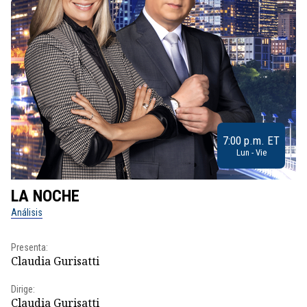
7:00 p.m. ET
Lun - Vie
LA NOCHE
L
Análisis
No
Presenta:
Pr
Claudia Gurisatti
Id
Dirige:
Dir
Claudia Gurisatti
Id