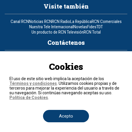
Visite también
Canal RCN
Noticias RCN
RCN Radio
La República
RCN Comerciales
Nuestra Tele Internacional
Novelas
Fides
TDT
Un producto de RCN Televisión
RCN Total
Contáctenos
Teléfono
+57 (601) 426 92 92
Cookies
Política de datos personales
Política de cookies
El uso de este sitio web implica la aceptación de los
Términos y condiciones
Términos y condiciones
. Utilizamos cookies propias y de
terceros para mejorar la experiencia del usuario a través de
su navegación. Si continúas navegando aceptas su uso.
© 2026, RCN Medios.
Política de Cookies
.
Todos los derechos reservados.
Organización Ardila Lülle - www.oal.com.co
Acepto