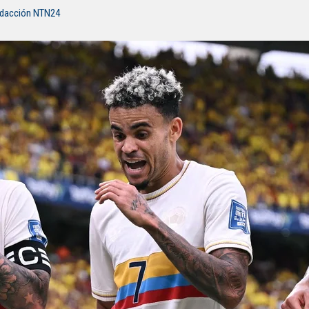
edacción NTN24