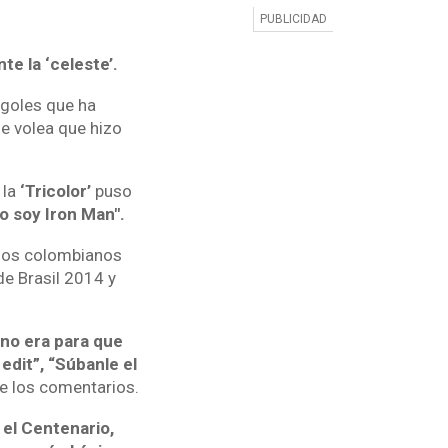
te la ‘celeste’.
 goles que ha
de volea que hizo
, la
‘Tricolor’
puso
yo soy Iron Man".
gunos colombianos
e Brasil 2014 y
 no era para que
edit”, “Súbanle el
de los comentarios.
 el Centenario,