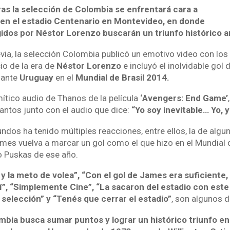
as la selección de Colombia se enfrentará cara a
en el estadio Centenario en Montevideo, en donde
gidos por Néstor Lorenzo buscarán un triunfo histórico an
evia, la selección Colombia publicó un emotivo video con los
io de la era de
Néstor Lorenzo
e incluyó el inolvidable gol 
ante
Uruguay
en el
Mundial de Brasil 2014.
ítico audio de Thanos de la película
‘Avengers: End Game’
tantos junto con el audio que dice:
“Yo soy inevitable… Yo, 
undos ha tenido múltiples reacciones, entre ellos, la de al
es vuelva a marcar un gol como el que hizo en el Mundial d
io Puskas de ese año.
y la meto de volea”, “Con el gol de James era suficiente,
í”, “Simplemente Cine”, “La sacaron del estadio con este 
 selección” y “Tenés que cerrar el estadio”
, son algunos 
mbia busca sumar puntos y lograr un histórico triunfo en