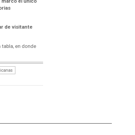
z marcó el único
orias
r de visitante
 tabla, en donde
ricanas