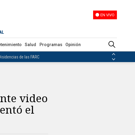
EN VIVO
EN VIVO
uay
AL
ias de las FARC
etenimiento
Salud
Programas
Opinión
ezuela
Nicolás Maduro
Disidencias de las FARC
 en Venezuela
Nicolás Maduro
ante video
entó el