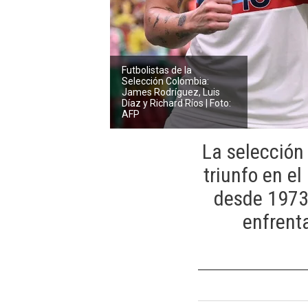
Futbolistas de la
Selección Colombia:
James Rodríguez, Luis
Díaz y Richard Ríos | Foto:
AFP
La selección
triunfo en e
desde 1973,
enfrenta