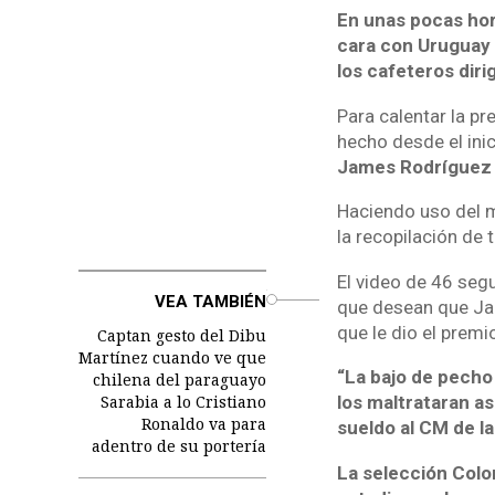
En unas pocas hor
cara con Uruguay 
los cafeteros diri
Para calentar la pr
hecho desde el inic
James Rodríguez
Haciendo uso del m
la recopilación de 
El video de 46 seg
o
VEA TAMBIÉN
que desean que Jam
que le dio el prem
Captan gesto del Dibu
Martínez cuando ve que
“La bajo de pecho 
chilena del paraguayo
Sarabia a lo Cristiano
los maltrataran as
Ronaldo va para
sueldo al CM de la
adentro de su portería
La selección Colo