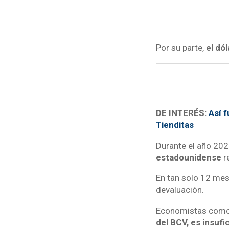
Por su parte,
el dól
DE INTERÉS:
Así 
Tienditas
Durante el año 20
estadounidense
r
En tan solo 12 me
devaluación.
Economistas como
del BCV, es insufi