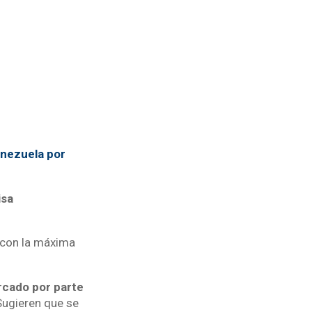
enezuela por
isa
 con la máxima
ercado por parte
Sugieren que se