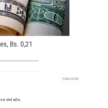
es, Bs. 0,21
erre del año.