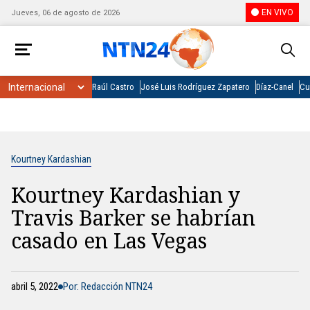
EN VIVO
Jueves, 06 de agosto de 2026
Raúl Castro
José Luis Rodríguez Zapatero
Díaz-Canel
Cu
Kourtney Kardashian
Kourtney Kardashian y
Travis Barker se habrían
casado en Las Vegas
abril 5, 2022
Por: Redacción NTN24