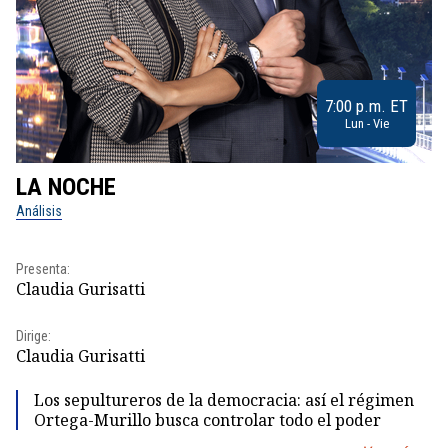
7:00 p.m. ET
Lun - Vie
LA NOCHE
L
Análisis
No
Presenta:
Pr
Claudia Gurisatti
Id
Dirige:
Dir
Claudia Gurisatti
Id
Los sepultureros de la democracia: así el régimen
Ortega-Murillo busca controlar todo el poder