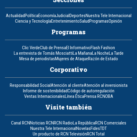
Actualidad
Política
Economía
Judicial
Deportes
Nuestra Tele Internacional
Ciencia y Tecnología
Entretenimiento
Salud
Programas
Opinión
Programas
Clic Verde
Club de Prensa
El Informativo
Flash Fashion
La entrevista de Tomás Mosciatti
La Mañana
La Noche
La Tarde
Mesa de periodistas
Mujeres de Ataque
Razón de Estado
Corporativo
Responsabilidad Social
Atención al cliente
Atención al inversionista
Informe de sostenibilidad
Código de autorregulación
Ventas Internacionales
Línea Ética
Prensa RCN
OBA
Visite también
Canal RCN
Noticias RCN
RCN Radio
La República
RCN Comerciales
Nuestra Tele Internacional
Novelas
Fides
TDT
Un producto de RCN Televisión
RCN Total