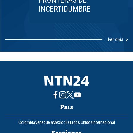
INCERTIDUMBRE
Ver más
Item
1
of
8
País
Colombia
Venezuela
México
Estados Unidos
Internacional
Secciones