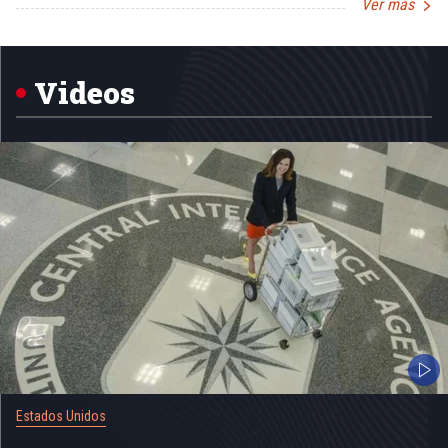
Ver más
Item
1
of
5
Videos
Estados Unidos