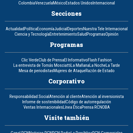
Colombia
Venezuela
México
Estados Unidos
Internacional
Secciones
Actualidad
Política
Economía
Judicial
Deportes
Nuestra Tele Internacional
Ciencia y Tecnología
Entretenimiento
Salud
Programas
Opinión
Programas
Clic Verde
Club de Prensa
El Informativo
Flash Fashion
La entrevista de Tomás Mosciatti
La Mañana
La Noche
La Tarde
Mesa de periodistas
Mujeres de Ataque
Razón de Estado
Corporativo
Responsabilidad Social
Atención al cliente
Atención al inversionista
Informe de sostenibilidad
Código de autorregulación
Ventas Internacionales
Línea Ética
Prensa RCN
OBA
Visite también
Canal RCN
Noticias RCN
RCN Radio
La República
RCN Comerciales