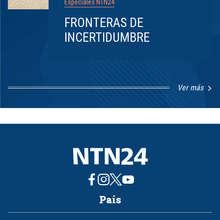
Especiales NTN24
FRONTERAS DE
INCERTIDUMBRE
Ver más
Item
1
of
8
País