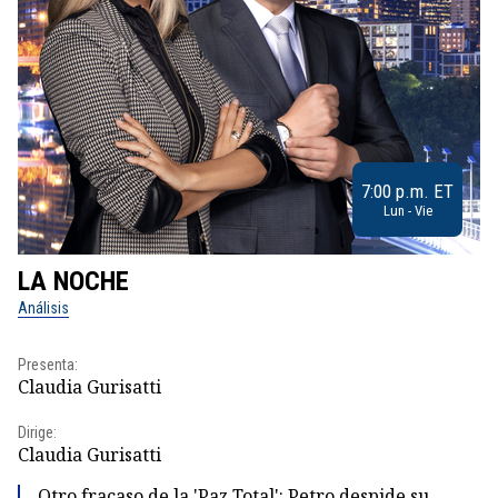
7:00 p.m. ET
Lun - Vie
LA NOCHE
L
Análisis
No
Presenta:
Pr
Claudia Gurisatti
Id
Dirige:
Dir
Claudia Gurisatti
Id
Otro fracaso de la 'Paz Total': Petro despide su