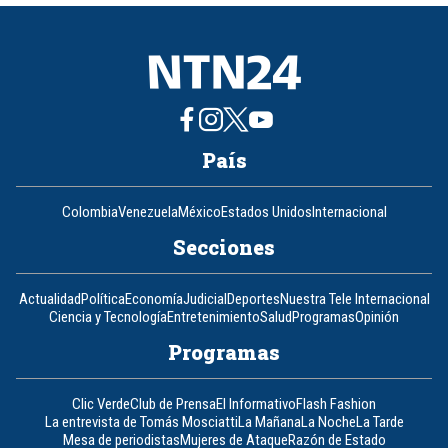
8
País
Colombia
Venezuela
México
Estados Unidos
Internacional
Secciones
Actualidad
Política
Economía
Judicial
Deportes
Nuestra Tele Internacional
Ciencia y Tecnología
Entretenimiento
Salud
Programas
Opinión
Programas
Clic Verde
Club de Prensa
El Informativo
Flash Fashion
La entrevista de Tomás Mosciatti
La Mañana
La Noche
La Tarde
Mesa de periodistas
Mujeres de Ataque
Razón de Estado