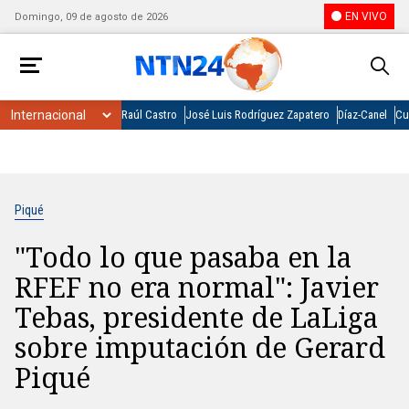
EN VIVO
Domingo, 09 de agosto de 2026
Raúl Castro
José Luis Rodríguez Zapatero
Díaz-Canel
Cu
Piqué
"Todo lo que pasaba en la
RFEF no era normal": Javier
Tebas, presidente de LaLiga
sobre imputación de Gerard
Piqué