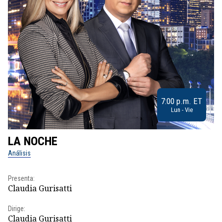
7:00 p.m. ET
Lun - Vie
LA NOCHE
L
Análisis
No
Presenta:
Pr
Claudia Gurisatti
Id
Dirige:
Dir
Claudia Gurisatti
Id