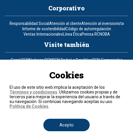
Corporativo
Responsabilidad Social
Atención al cliente
Atención al inversionista
Informe de sostenibilidad
Código de autorregulación
Ventas Internacionales
Línea Ética
Prensa RCN
OBA
Visite también
Canal RCN
Noticias RCN
RCN Radio
La República
RCN Comerciales
Nuestra Tele Internacional
Novelas
Fides
TDT
Un producto de RCN Televisión
RCN Total
Cookies
Contáctenos
El uso de este sitio web implica la aceptación de los
Términos y condiciones
. Utilizamos cookies propias y de
Teléfono
+57 (601) 426 92 92
terceros para mejorar la experiencia del usuario a través de
su navegación. Si continúas navegando aceptas su uso.
Política de Cookies
.
Política de datos personales
Política de cookies
Términos y condiciones
Acepto
© 2026, RCN Medios.