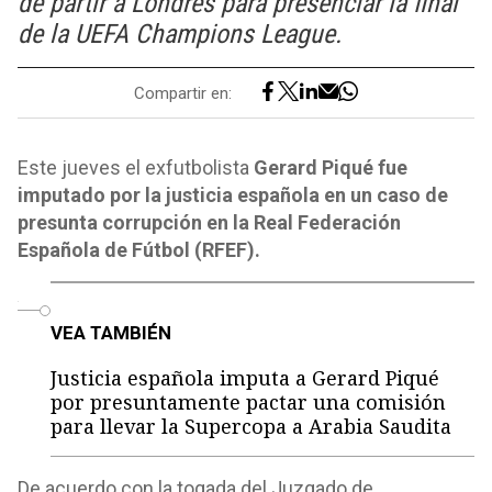
de partir a Londres para presenciar la final
de la UEFA Champions League.
Compartir en:
Este jueves el exfutbolista
Gerard Piqué fue
imputado por la justicia española en un caso de
presunta corrupción en la Real Federación
Española de Fútbol (RFEF).
o
VEA TAMBIÉN
Justicia española imputa a Gerard Piqué
por presuntamente pactar una comisión
para llevar la Supercopa a Arabia Saudita
De acuerdo con la togada del Juzgado de