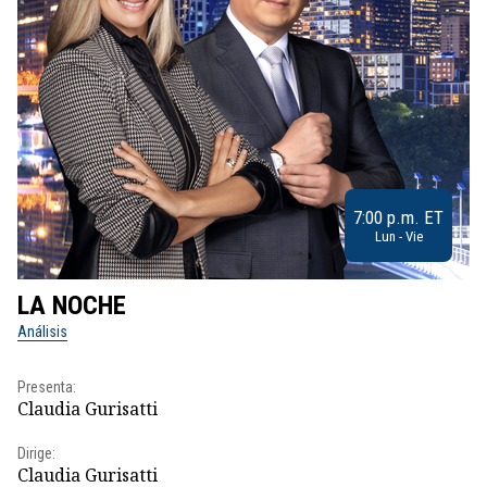
7:00 p.m. ET
Lun - Vie
LA NOCHE
L
Análisis
No
Presenta:
Pr
Claudia Gurisatti
Id
Dirige:
Dir
Claudia Gurisatti
Id