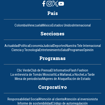
País
Colombia
Venezuela
México
Estados Unidos
Internacional
Secciones
Actualidad
Política
Economía
Judicial
Deportes
Nuestra Tele Internacional
Ciencia y Tecnología
Entretenimiento
Salud
Programas
Opinión
Programas
Clic Verde
Club de Prensa
El Informativo
Flash Fashion
La entrevista de Tomás Mosciatti
La Mañana
La Noche
La Tarde
Mesa de periodistas
Mujeres de Ataque
Razón de Estado
Corporativo
Responsabilidad Social
Atención al cliente
Atención al inversionista
Informe de sostenibilidad
Código de autorregulación