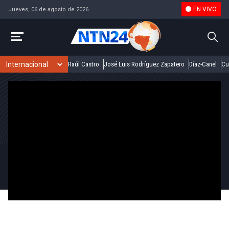
EN VIVO
Jueves, 06 de agosto de 2026
Raúl Castro
José Luis Rodríguez Zapatero
Díaz-Canel
Cu