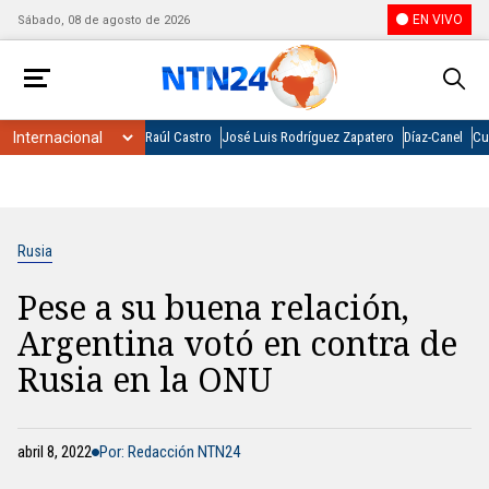
EN VIVO
Sábado, 08 de agosto de 2026
Raúl Castro
José Luis Rodríguez Zapatero
Díaz-Canel
Cu
Rusia
Pese a su buena relación,
Argentina votó en contra de
Rusia en la ONU
abril 8, 2022
Por: Redacción NTN24