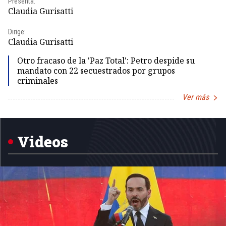
Presenta:
Pr
Claudia Gurisatti
Id
Dirige:
Dir
Claudia Gurisatti
Id
Otro fracaso de la 'Paz Total': Petro despide su
mandato con 22 secuestrados por grupos
criminales
Ver más
Item
1
of
5
Videos