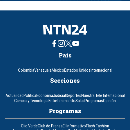
of
8
País
Colombia
Venezuela
México
Estados Unidos
Internacional
Secciones
Actualidad
Política
Economía
Judicial
Deportes
Nuestra Tele Internacional
Ciencia y Tecnología
Entretenimiento
Salud
Programas
Opinión
Programas
Clic Verde
Club de Prensa
El Informativo
Flash Fashion