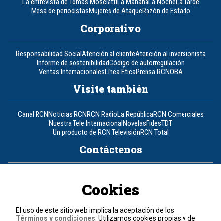
La entrevista de Tomás Mosciatti
La Mañana
La Noche
La Tarde
Mesa de periodistas
Mujeres de Ataque
Razón de Estado
Corporativo
Responsabilidad Social
Atención al cliente
Atención al inversionista
Informe de sostenibilidad
Código de autorregulación
Ventas Internacionales
Línea Ética
Prensa RCN
OBA
Visite también
Canal RCN
Noticias RCN
RCN Radio
La República
RCN Comerciales
Nuestra Tele Internacional
Novelas
Fides
TDT
Un producto de RCN Televisión
RCN Total
Contáctenos
Teléfono
+57 (601) 426 92 92
Cookies
Política de datos personales
Política de cookies
El uso de este sitio web implica la aceptación de los
Términos y condiciones
Términos y condiciones
. Utilizamos cookies propias y de