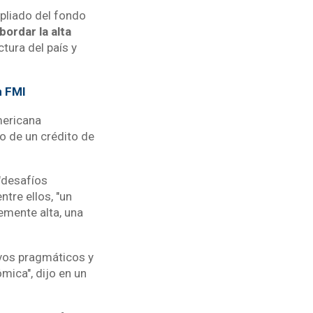
pliado del fondo
bordar la alta
ctura del país y
n FMI
mericana
 de un crédito de
 "desafíos
tre ellos, "un
temente alta, una
ivos pragmáticos y
mica", dijo en un