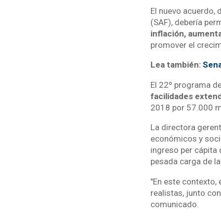
El nuevo acuerdo, 
(SAF), debería perm
inflación, aumenta
promover el crecimi
Lea también:
Sena
El 22º programa de
facilidades extend
2018 por 57.000 mi
La directora gerent
económicos y socia
ingreso per cápita 
pesada carga de la
"En este contexto,
realistas, junto co
comunicado.