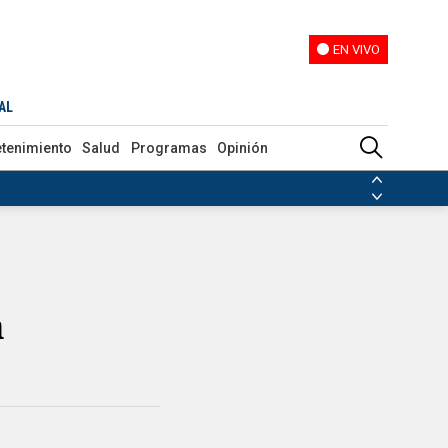
EN VIVO
EN VIVO
AL
etenimiento
Salud
Programas
Opinión
ias de las FARC
ezuela
Nicolás Maduro
Disidencias de las FARC
 en Venezuela
Nicolás Maduro
a