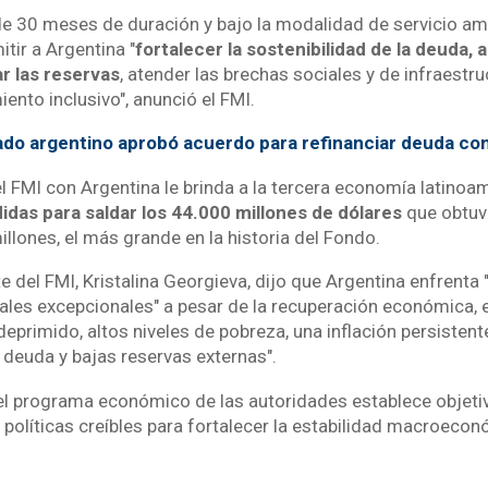
de 30 meses de duración y bajo la modalidad de servicio am
itir a Argentina "
fortalecer la sostenibilidad de la deuda, a
r las reservas
, atender las brechas sociales y de infraestru
ento inclusivo", anunció el FMI.
do argentino aprobó acuerdo para refinanciar deuda co
l FMI con Argentina le brinda a la tercera economía latinoa
idas para saldar los 44.000 millones de dólares
que obtuvo
llones, el más grande en la historia del Fondo.
e del FMI, Kristalina Georgieva, dijo que Argentina enfrenta
les excepcionales" a pesar de la recuperación económica, en
deprimido, altos niveles de pobreza, una inflación persisten
 deuda y bajas reservas externas".
 el programa económico de las autoridades establece objet
n políticas creíbles para fortalecer la estabilidad macroeconó