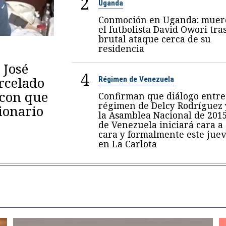
2
Uganda
Conmoción en Uganda: muer
el futbolista David Owori tra
brutal ataque cerca de su
residencia
 José
4
arcelado
Régimen de Venezuela
 con que
Confirman que diálogo entre
régimen de Delcy Rodríguez 
ionario
la Asamblea Nacional de 201
de Venezuela iniciará cara a
cara y formalmente este juev
en La Carlota