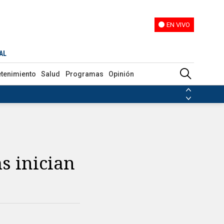
EN VIVO
EN VIVO
AL
etenimiento
Salud
Programas
Opinión
ias de las FARC
ezuela
Nicolás Maduro
Disidencias de las FARC
 en Venezuela
Nicolás Maduro
s inician