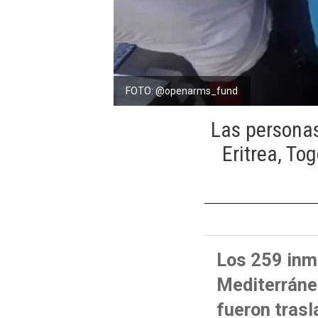
FOTO: @openarms_fund
Las personas
Eritrea, To
Los 259 inm
Mediterráne
fueron trasl