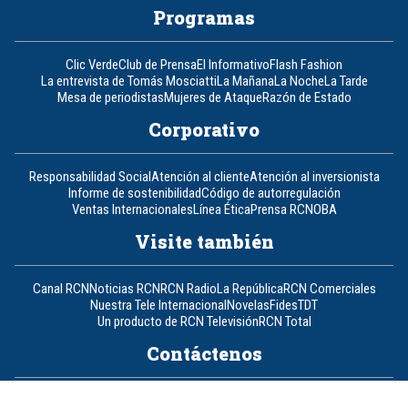
Programas
Clic Verde
Club de Prensa
El Informativo
Flash Fashion
La entrevista de Tomás Mosciatti
La Mañana
La Noche
La Tarde
Mesa de periodistas
Mujeres de Ataque
Razón de Estado
Corporativo
Responsabilidad Social
Atención al cliente
Atención al inversionista
Informe de sostenibilidad
Código de autorregulación
Ventas Internacionales
Línea Ética
Prensa RCN
OBA
Visite también
Canal RCN
Noticias RCN
RCN Radio
La República
RCN Comerciales
Nuestra Tele Internacional
Novelas
Fides
TDT
Un producto de RCN Televisión
RCN Total
Contáctenos
Teléfono
+57 (601) 426 92 92