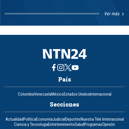
Ver más
Item
1
of
8
País
Colombia
Venezuela
México
Estados Unidos
Internacional
Secciones
Actualidad
Política
Economía
Judicial
Deportes
Nuestra Tele Internacional
Ciencia y Tecnología
Entretenimiento
Salud
Programas
Opinión