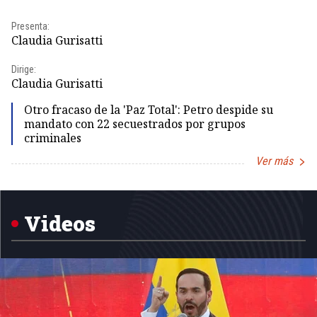
Presenta:
Pr
Claudia Gurisatti
Id
Dirige:
Dir
Claudia Gurisatti
Id
Otro fracaso de la 'Paz Total': Petro despide su
mandato con 22 secuestrados por grupos
criminales
Ver más
Item
1
of
5
Videos