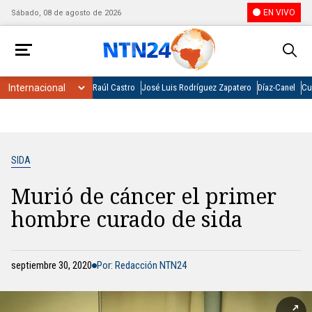
EN VIVO
Sábado, 08 de agosto de 2026
Raúl Castro
José Luis Rodríguez Zapatero
Díaz-Canel
Cu
SIDA
Murió de cáncer el primer
hombre curado de sida
septiembre 30, 2020
Por: Redacción NTN24