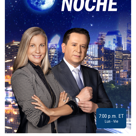
7:00 p.m. ET
Lun - Vie