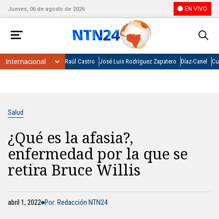
EN VIVO
Jueves, 06 de agosto de 2026
Raúl Castro
José Luis Rodríguez Zapatero
Díaz-Canel
Cu
Salud
¿Qué es la afasia?,
enfermedad por la que se
retira Bruce Willis
abril 1, 2022
Por: Redacción NTN24