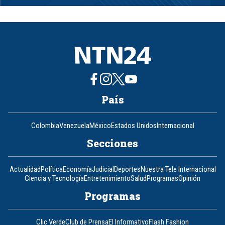
1
of
8
País
Colombia
Venezuela
México
Estados Unidos
Internacional
Secciones
Actualidad
Política
Economía
Judicial
Deportes
Nuestra Tele Internacional
Ciencia y Tecnología
Entretenimiento
Salud
Programas
Opinión
Programas
Clic Verde
Club de Prensa
El Informativo
Flash Fashion