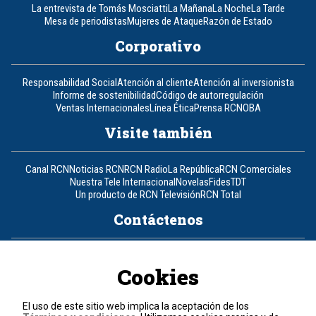
La entrevista de Tomás Mosciatti
La Mañana
La Noche
La Tarde
Mesa de periodistas
Mujeres de Ataque
Razón de Estado
Corporativo
Responsabilidad Social
Atención al cliente
Atención al inversionista
Informe de sostenibilidad
Código de autorregulación
Ventas Internacionales
Línea Ética
Prensa RCN
OBA
Visite también
Canal RCN
Noticias RCN
RCN Radio
La República
RCN Comerciales
Nuestra Tele Internacional
Novelas
Fides
TDT
Un producto de RCN Televisión
RCN Total
Contáctenos
Teléfono
+57 (601) 426 92 92
Cookies
Política de datos personales
Política de cookies
El uso de este sitio web implica la aceptación de los
Términos y condiciones