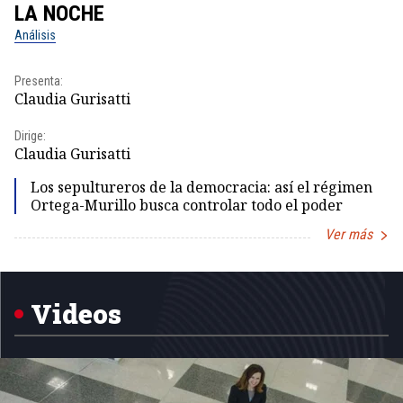
LA NOCHE
L
Análisis
No
Presenta:
Pr
Claudia Gurisatti
Id
Dirige:
Dir
Claudia Gurisatti
Id
Los sepultureros de la democracia: así el régimen
Ortega-Murillo busca controlar todo el poder
Ver más
Item
1
of
5
Videos