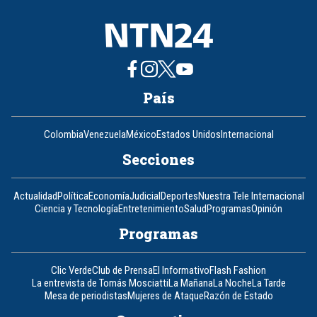
País
Colombia
Venezuela
México
Estados Unidos
Internacional
Secciones
Actualidad
Política
Economía
Judicial
Deportes
Nuestra Tele Internacional
Ciencia y Tecnología
Entretenimiento
Salud
Programas
Opinión
Programas
Clic Verde
Club de Prensa
El Informativo
Flash Fashion
La entrevista de Tomás Mosciatti
La Mañana
La Noche
La Tarde
Mesa de periodistas
Mujeres de Ataque
Razón de Estado