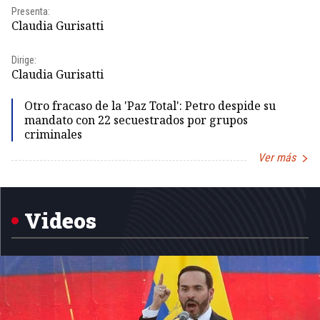
Pr
Presenta:
Id
Claudia Gurisatti
Dir
Dirige:
Id
Claudia Gurisatti
Otro fracaso de la 'Paz Total': Petro despide su
mandato con 22 secuestrados por grupos
criminales
Ver más
Item
1
of
5
Videos