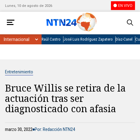
EN VIVO
Lunes, 10 de agosto de 2026
Raúl Castro
José Luis Rodríguez Zapatero
Díaz-Canel
Cu
Entretenimiento
Bruce Willis se retira de la
actuación tras ser
diagnosticado con afasia
marzo 30, 2022
Por: Redacción NTN24