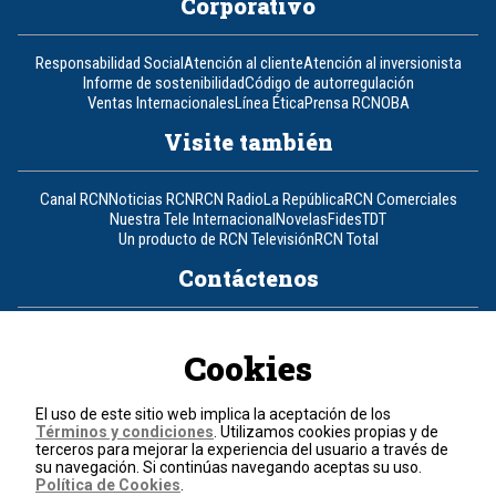
Corporativo
Responsabilidad Social
Atención al cliente
Atención al inversionista
Informe de sostenibilidad
Código de autorregulación
Ventas Internacionales
Línea Ética
Prensa RCN
OBA
Visite también
Canal RCN
Noticias RCN
RCN Radio
La República
RCN Comerciales
Nuestra Tele Internacional
Novelas
Fides
TDT
Un producto de RCN Televisión
RCN Total
Contáctenos
Teléfono
+57 (601) 426 92 92
Cookies
Política de datos personales
Política de cookies
El uso de este sitio web implica la aceptación de los
Términos y condiciones
Términos y condiciones
. Utilizamos cookies propias y de
terceros para mejorar la experiencia del usuario a través de
su navegación. Si continúas navegando aceptas su uso.
© 2026, RCN Medios.
Política de Cookies
.
Todos los derechos reservados.