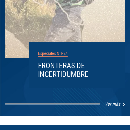
Especiales NTN24
FRONTERAS DE
INCERTIDUMBRE
Ver más
Item
1
of
8