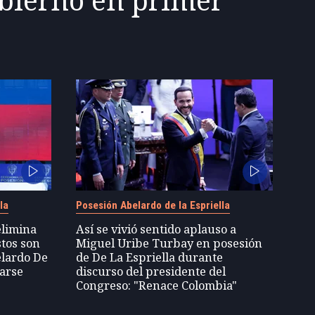
obierno en primer
la
Posesión Abelardo de la Espriella
elimina
Así se vivió sentido aplauso a
stos son
Miguel Uribe Turbay en posesión
elardo De
de De La Espriella durante
tarse
discurso del presidente del
Congreso: "Renace Colombia"