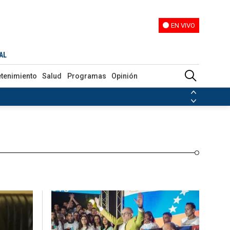
EN VIVO
EN VIVO
Programas
Opinión
AL
etenimiento
Salud
Programas
Opinión
ias de las FARC
ezuela
Nicolás Maduro
Disidencias de las FARC
 en Venezuela
Nicolás Maduro