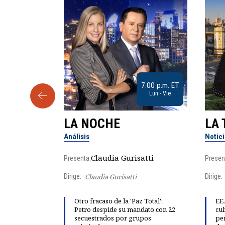
9:30 a.m. ET
7:00 p.m. ET
Sab
Lun - Vie
LA NOCHE
LA 
Análisis
Notic
lgo
Claudia Gurisatti
Presenta:
Presen
Dirige:
Claudia Gurisatti
Dirige:
ño acelera
Otro fracaso de la 'Paz Total':
EE.
 llevar al
Petro despide su mandato con 22
cub
rds de calor,
secuestrados por grupos
per