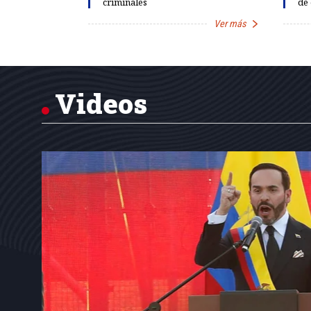
criminales
de 
Ver más
Ver más
Item
1
of
7
Videos