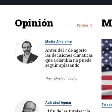
Opinión
Má
Ver más
Medio Ambiente
Antes del 7 de agosto:
las decisiones climáticas
que Colombia no puede
seguir aplazando
Por:
Alexis L. Leroy
Asdrúbal Aguiar
Estad
El fin de las tutelas y la