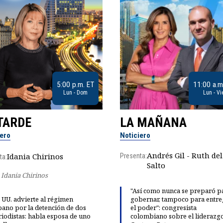
5:00 p.m. ET
11:00 a.m
Lun - Dom
Lun - Vi
TARDE
LA MAÑANA
iero
Noticiero
Andrés Gil - Ruth del
Idania Chirinos
Presenta:
ta:
Salto
Idania Chirinos
"Así como nunca se preparó p
 UU. advierte al régimen
gobernar, tampoco para entre
ano por la detención de dos
el poder": congresista
iodistas: habla esposa de uno
colombiano sobre el liderazg