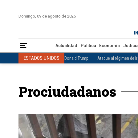
INICIO
COLOMBIA
VENEZUELA
MÉXICO
EST
Domingo, 09 de agosto de 2026
Actualidad
Política
Economía
Judicial
Deportes
Nuest
IN
ESTADOS UNIDOS
Donald Trump
Ataque al régimen de Irán
Actualidad
Política
Economía
Judicia
INTERNACIONAL
Raúl Castro
José Luis Rodríguez Zapatero
ESTADOS UNIDOS
Donald Trump
Ataque al régimen de I
COLOMBIA
Elecciones Presidenciales en Colombia
Gustavo Petr
INTERNACIONAL
Raúl Castro
José Luis Rodríguez Zapat
VENEZUELA
Juicio contra Maduro
Terremoto en Venezuela
COLOMBIA
Elecciones Presidenciales en Colombia
Gusta
MÉXICO
Claudia Sheinbaum
Mundial 2026
Narcotráfico
C
Prociudadanos
VENEZUELA
Juicio contra Maduro
Terremoto en Venezue
MÉXICO
Claudia Sheinbaum
Mundial 2026
Narcotráfi