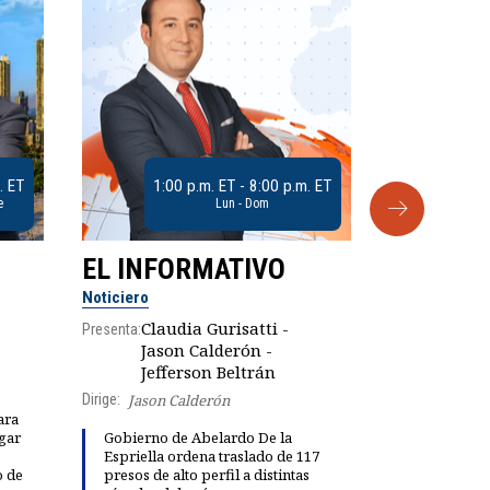
. ET
1:00 p.m. ET - 8:00 p.m. ET
e
Lun - Dom
EL INFORMATIVO
CLUB D
Noticiero
Análisis
Claudia Gurisatti -
Presenta:
Jason Calderón -
Robe
Presenta:
Jefferson Beltrán
Dirige:
Jason Calderón
ara
gar
Gobierno de Abelardo De la
Dinorah Fig
Espriella ordena traslado de 117
instalación
o de
presos de alto perfil a distintas
diálogo par