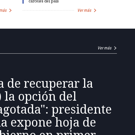
cárceles del país
democracia
 más
Ver más
Ver más
a de recuperar la
) la opción del
agotada": presidente
la expone hoja de