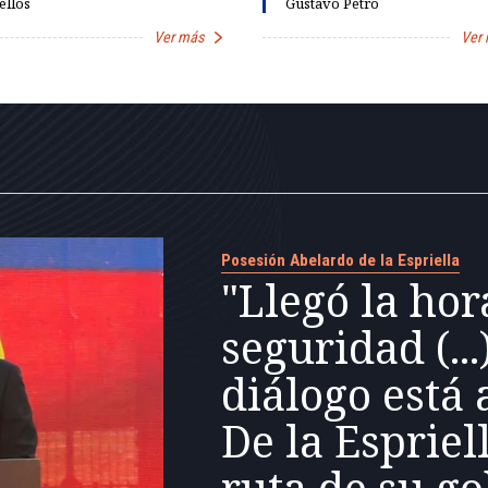
ellos
Gustavo Petro
Ver más
Ver
Posesión Abelardo de la Espriella
"Llegó la hor
seguridad (...
diálogo está 
De la Espriel