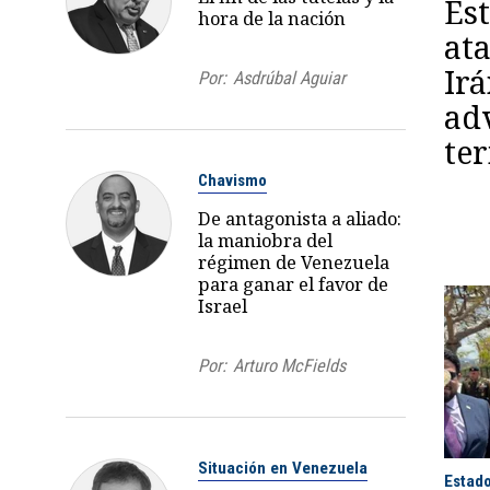
Es
hora de la nación
at
Ir
Por:
Asdrúbal Aguiar
adv
te
Chavismo
De antagonista a aliado:
la maniobra del
régimen de Venezuela
para ganar el favor de
Israel
Por:
Arturo McFields
Situación en Venezuela
Estad