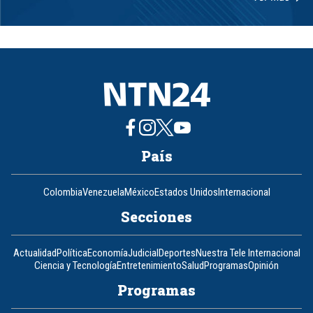
Item
1
of
8
País
Colombia
Venezuela
México
Estados Unidos
Internacional
Secciones
Actualidad
Política
Economía
Judicial
Deportes
Nuestra Tele Internacional
Ciencia y Tecnología
Entretenimiento
Salud
Programas
Opinión
Programas