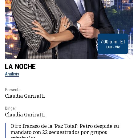
7:00 p.m. ET
Lun - Vie
LA NOCHE
L
Análisis
No
Presenta:
Pr
Claudia Gurisatti
Id
Dirige:
Dir
Claudia Gurisatti
Id
Otro fracaso de la 'Paz Total': Petro despide su
mandato con 22 secuestrados por grupos