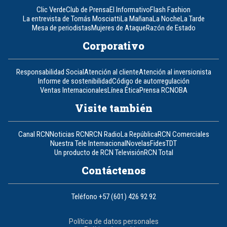
Clic Verde
Club de Prensa
El Informativo
Flash Fashion
La entrevista de Tomás Mosciatti
La Mañana
La Noche
La Tarde
Mesa de periodistas
Mujeres de Ataque
Razón de Estado
Corporativo
Responsabilidad Social
Atención al cliente
Atención al inversionista
Informe de sostenibilidad
Código de autorregulación
Ventas Internacionales
Línea Ética
Prensa RCN
OBA
Visite también
Canal RCN
Noticias RCN
RCN Radio
La República
RCN Comerciales
Nuestra Tele Internacional
Novelas
Fides
TDT
Un producto de RCN Televisión
RCN Total
Contáctenos
Teléfono
+57 (601) 426 92 92
Política de datos personales