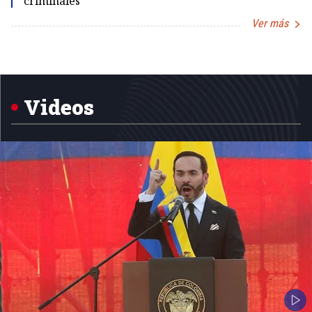
criminales
Ver más
Item
1
of
5
Videos