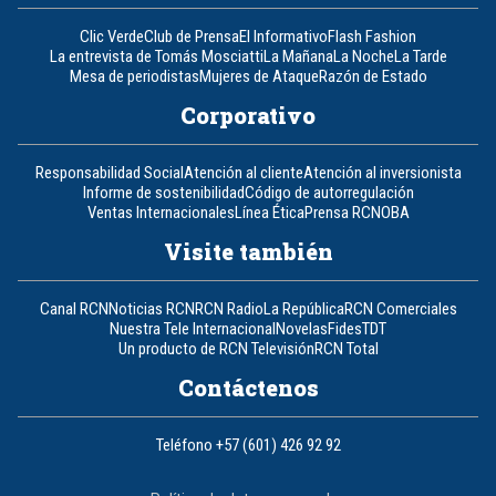
Clic Verde
Club de Prensa
El Informativo
Flash Fashion
La entrevista de Tomás Mosciatti
La Mañana
La Noche
La Tarde
Mesa de periodistas
Mujeres de Ataque
Razón de Estado
Corporativo
Responsabilidad Social
Atención al cliente
Atención al inversionista
Informe de sostenibilidad
Código de autorregulación
Ventas Internacionales
Línea Ética
Prensa RCN
OBA
Visite también
Canal RCN
Noticias RCN
RCN Radio
La República
RCN Comerciales
Nuestra Tele Internacional
Novelas
Fides
TDT
Un producto de RCN Televisión
RCN Total
Contáctenos
Teléfono
+57 (601) 426 92 92