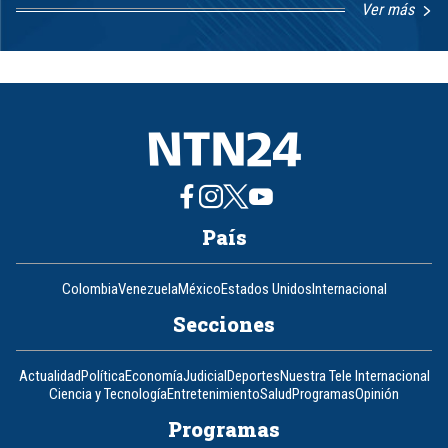
Ver más
Item
1
of
8
País
Colombia
Venezuela
México
Estados Unidos
Internacional
Secciones
Actualidad
Política
Economía
Judicial
Deportes
Nuestra Tele Internacional
Ciencia y Tecnología
Entretenimiento
Salud
Programas
Opinión
Programas