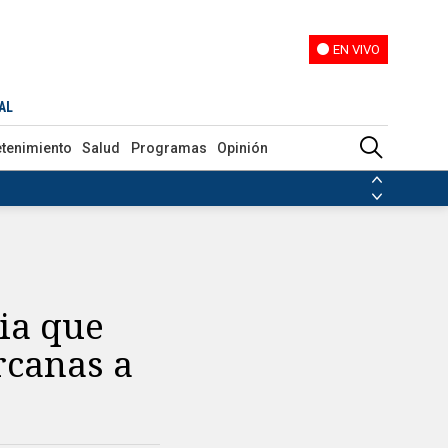
EN VIVO
EN VIVO
rte
AL
etenimiento
Salud
Programas
Opinión
ias de las FARC
ezuela
Nicolás Maduro
Disidencias de las FARC
 en Venezuela
Nicolás Maduro
ia que
rcanas a