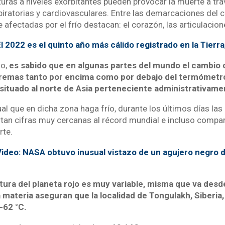
uras a niveles exorbitantes pueden provocar la muerte a tra
ratorias y cardiovasculares. Entre las demarcaciones del
fectadas por el frío destacan: el corazón, las articulaciones
l 2022 es el quinto año más cálido registrado en la Tierr
o,
es sabido que en algunas partes del mundo el cambio c
emas tanto por encima como por debajo del termómetro, 
o situado al norte de Asia perteneciente administrativame
al que en dicha zona haga frío, durante los últimos días las
rtan cifras muy cercanas al récord mundial e incluso compar
rte.
ideo: NASA obtuvo inusual vistazo de un agujero negro 
tura del planeta rojo es muy variable, misma que va desd
a materia aseguran que la localidad de Tongulakh, Siberia
-62 °C.