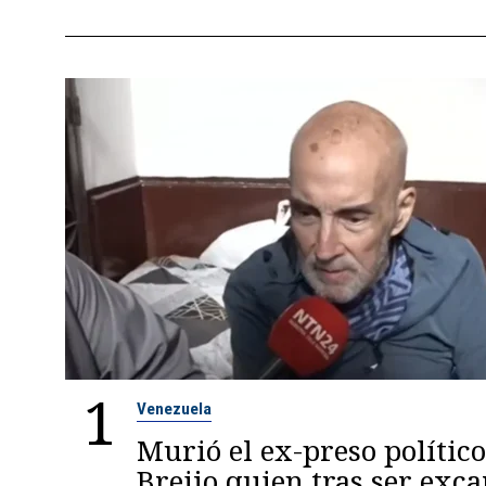
1
Venezuela
Murió el ex-preso político
Breijo quien tras ser exc