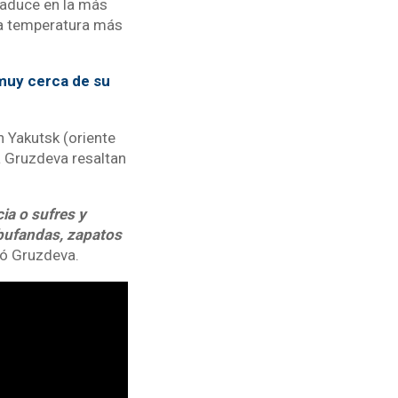
raduce en la más
la temperatura más
 muy cerca de su
n Yakutsk (oriente
a Gruzdeva resaltan
ia o sufres y
bufandas, zapatos
gó Gruzdeva.