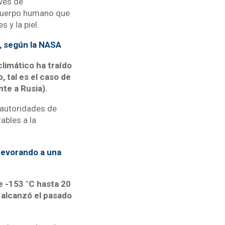
vés de
 cuerpo humano que
 y la piel.
a, según la NASA
limático ha traído
tal es el caso de
nte a Rusia).
 autoridades de
ables a la
devorando a una
e -153 °C hasta 20
, alcanzó el pasado