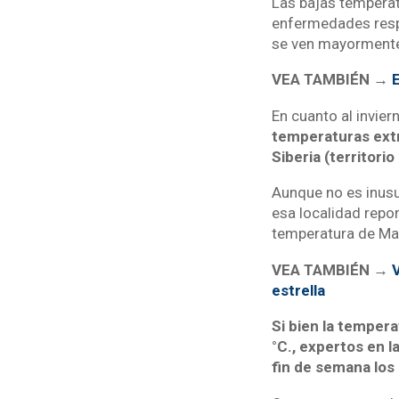
Las bajas temperat
enfermedades respi
se ven mayormente a
VEA TAMBIÉN →
E
En cuanto al inviern
temperaturas extr
Siberia (territori
Aunque no es inusu
esa localidad repo
temperatura de Ma
VEA TAMBIÉN →
V
estrella
Si bien la tempera
°C., expertos en l
fin de semana los 