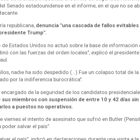
l Senado estadounidense en el informe, en el que no se ab
tacante.
ría republicana,
denuncia "una cascada de fallos evitables 
 presidente Trump".
to de Estados Unidos no actuó sobre la base de información d
dinó con las fuerzas del orden locales", explicó el presidente
aul.
llos, nadie ha sido despedido (...) Fue un colapso total de l
ado por la indiferencia burocrática".
, encargado de la seguridad de los candidatos presidenciale
e sus miembros con suspensión de entre 10 y 42 días sin
los a puestos no operativos.
 viernes el intento de asesinato que sufrió en Butler (Pensi
 poder salvar el país”.
alvar el país”, indicó en declaraciones durante una visita a l