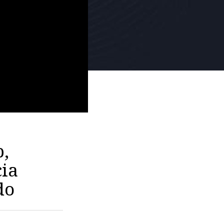
p,
ia
do