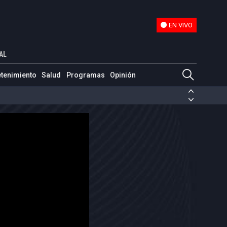
EN VIVO
EN VIVO
AL
etenimiento
Salud
Programas
Opinión
ias de las FARC
ezuela
Nicolás Maduro
Disidencias de las FARC
 en Venezuela
Nicolás Maduro