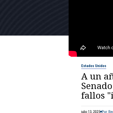
Estados Unidos
A un añ
Senado
fallos 
julio 13, 2025
Por: R