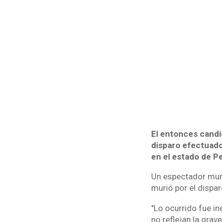
El entonces candid
disparo efectuado
en el estado de Pe
Un espectador muri
murió por el dispa
"Lo ocurrido fue i
no reflejan la grav