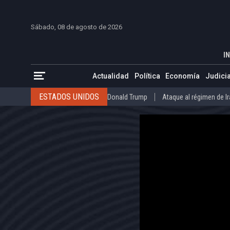
INICIO
COLOMBIA
VENEZUELA
MÉXICO
EST
Sábado, 08 de agosto de 2026
A un año del ataque contra Trump, Sena
INICIO
ACTUALIDAD
IN
ESTADOS UNIDOS
Donald Trump
Ataque al régimen de Irán
Actualidad
Política
Economía
Judicia
INTERNACIONAL
Raúl Castro
José Luis Rodríguez Zapatero
ESTADOS UNIDOS
Donald Trump
Ataque al régimen de I
COLOMBIA
Elecciones Presidenciales en Colombia
Gustavo Petr
INTERNACIONAL
Raúl Castro
José Luis Rodríguez Zapat
VENEZUELA
Juicio contra Maduro
Terremoto en Venezuela
COLOMBIA
Elecciones Presidenciales en Colombia
Gusta
MÉXICO
Claudia Sheinbaum
Mundial 2026
Narcotráfico
C
VENEZUELA
Juicio contra Maduro
Terremoto en Venezue
MÉXICO
Claudia Sheinbaum
Mundial 2026
Narcotráfi