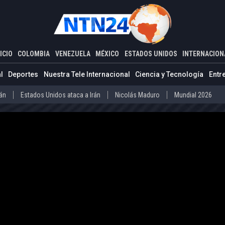
ADOS UNIDOS
INTERNACIONAL
do de Estados Unidos denuncia fallos "inexcusables" en el atentado
ICIO
COLOMBIA
VENEZUELA
MÉXICO
ESTADOS UNIDOS
INTERNACION
Estados Unidos ataca a Irán
Nicolás Maduro
Mundial 2026
l
Deportes
Nuestra Tele Internacional
Ciencia y Tecnología
Entr
Díaz-Canel
Cuba
Mundial 2026
rán
Estados Unidos ataca a Irán
Nicolás Maduro
Mundial 2026
o
Abelardo de la Espriella
Iván Cepeda
Donald Trump
Disidenc
ero
Díaz-Canel
Cuba
Mundial 2026
La Guaira
Delcy Rodríguez
Donald Trump
Presos políticos en Ven
vo Petro
Abelardo de la Espriella
Iván Cepeda
Donald Trump
arteles mexicanos
Donald Trump
la
La Guaira
Delcy Rodríguez
Donald Trump
Presos políticos
co
Carteles mexicanos
Donald Trump