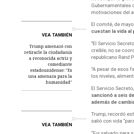
Gubernamentales de
motivaciones del a
El comité, de mayo
o
cuestan la vida al
VEA TAMBIÉN
"El Servicio Secre
Trump amenazó con
creíble, no se coor
retirarle la ciudadanía
republicano Rand P
a reconocida actriz y
comediante
"A pesar de esos fa
estadounidense: "Es
los niveles, aliment
una amenaza para la
humanidad"
El Servicio Secreto
sancionó a seis d
además de cambiar
Trump, recordó este
o
salió con vida “para
VEA TAMBIÉN
“Fui salvado para s