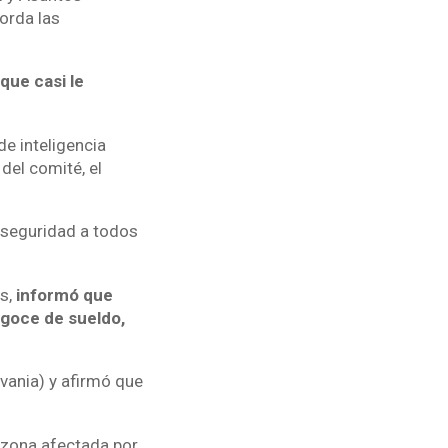
orda las
que casi le
e inteligencia
 del comité, el
a seguridad a todos
s,
informó que
 goce de sueldo,
lvania) y afirmó que
a zona afectada por