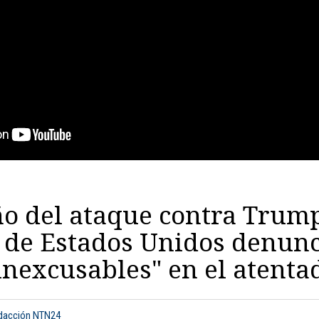
o del ataque contra Trum
 de Estados Unidos denunc
"inexcusables" en el atenta
edacción NTN24