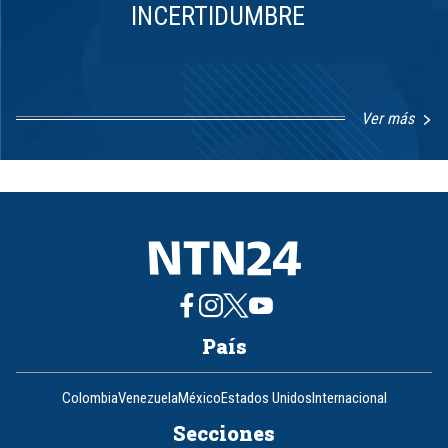
INCERTIDUMBRE
Ver más
Item
1
of
8
País
Colombia
Venezuela
México
Estados Unidos
Internacional
Secciones