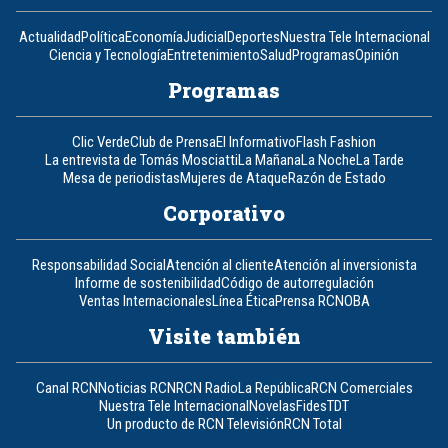
Actualidad
Política
Economía
Judicial
Deportes
Nuestra Tele Internacional
Ciencia y Tecnología
Entretenimiento
Salud
Programas
Opinión
Programas
Clic Verde
Club de Prensa
El Informativo
Flash Fashion
La entrevista de Tomás Mosciatti
La Mañana
La Noche
La Tarde
Mesa de periodistas
Mujeres de Ataque
Razón de Estado
Corporativo
Responsabilidad Social
Atención al cliente
Atención al inversionista
Informe de sostenibilidad
Código de autorregulación
Ventas Internacionales
Línea Ética
Prensa RCN
OBA
Visite también
Canal RCN
Noticias RCN
RCN Radio
La República
RCN Comerciales
Nuestra Tele Internacional
Novelas
Fides
TDT
Un producto de RCN Televisión
RCN Total