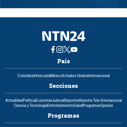
Item
1
of
8
País
Colombia
Venezuela
México
Estados Unidos
Internacional
Secciones
Actualidad
Política
Economía
Judicial
Deportes
Nuestra Tele Internacional
Ciencia y Tecnología
Entretenimiento
Salud
Programas
Opinión
Programas