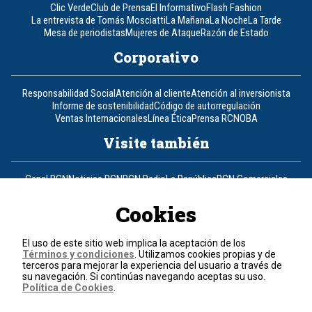
Clic Verde
Club de Prensa
El Informativo
Flash Fashion
La entrevista de Tomás Mosciatti
La Mañana
La Noche
La Tarde
Mesa de periodistas
Mujeres de Ataque
Razón de Estado
Corporativo
Responsabilidad Social
Atención al cliente
Atención al inversionista
Informe de sostenibilidad
Código de autorregulación
Ventas Internacionales
Línea Ética
Prensa RCN
OBA
Visite también
Canal RCN
Noticias RCN
RCN Radio
La República
RCN Comerciales
Nuestra Tele Internacional
Novelas
Fides
TDT
Un producto de RCN Televisión
RCN Total
Cookies
Contáctenos
El uso de este sitio web implica la aceptación de los
Términos y condiciones
. Utilizamos cookies propias y de
Teléfono
+57 (601) 426 92 92
terceros para mejorar la experiencia del usuario a través de
su navegación. Si continúas navegando aceptas su uso.
Política de Cookies
.
Política de datos personales
Política de cookies