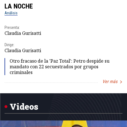
LA NOCHE
L
Análisis
No
Presenta:
Pr
Claudia Gurisatti
Id
Dirige:
Dir
Claudia Gurisatti
Id
Otro fracaso de la 'Paz Total': Petro despide su
mandato con 22 secuestrados por grupos
criminales
Ver más
Item
1
of
5
Videos