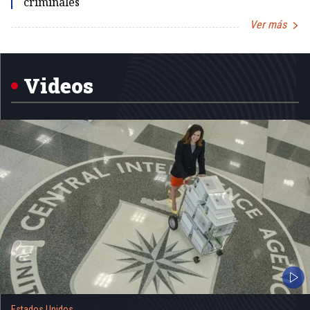
criminales
Ver más
Item
1
of
5
Videos
Estados Unidos