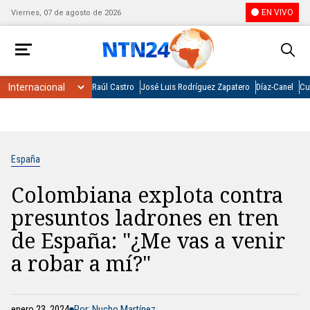
EN VIVO
Viernes, 07 de agosto de 2026
Raúl Castro
José Luis Rodríguez Zapatero
Díaz-Canel
Cu
España
Colombiana explota contra
presuntos ladrones en tren
de España: "¿Me vas a venir
a robar a mí?"
enero 23, 2024
Por: Nucho Martínez