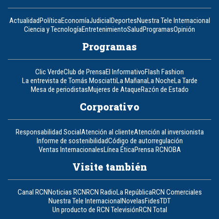
Actualidad
Política
Economía
Judicial
Deportes
Nuestra Tele Internacional
Ciencia y Tecnología
Entretenimiento
Salud
Programas
Opinión
Programas
Clic Verde
Club de Prensa
El Informativo
Flash Fashion
La entrevista de Tomás Mosciatti
La Mañana
La Noche
La Tarde
Mesa de periodistas
Mujeres de Ataque
Razón de Estado
Corporativo
Responsabilidad Social
Atención al cliente
Atención al inversionista
Informe de sostenibilidad
Código de autorregulación
Ventas Internacionales
Línea Ética
Prensa RCN
OBA
Visite también
Canal RCN
Noticias RCN
RCN Radio
La República
RCN Comerciales
Nuestra Tele Internacional
Novelas
Fides
TDT
Un producto de RCN Televisión
RCN Total