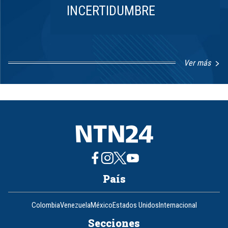
INCERTIDUMBRE
Ver más
Item
1
of
8
País
Colombia
Venezuela
México
Estados Unidos
Internacional
Secciones