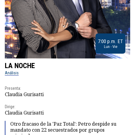
7:00 p.m. ET
Lun - Vie
LA NOCHE
L
Análisis
No
Presenta:
Pr
Claudia Gurisatti
Id
Dirige:
Dir
Claudia Gurisatti
Id
Otro fracaso de la 'Paz Total': Petro despide su
mandato con 22 secuestrados por grupos