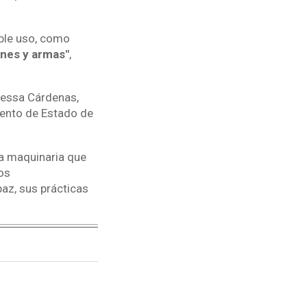
oble uso, como
ones y armas"
,
nessa Cárdenas,
mento de Estado de
la maquinaria que
os
az, sus prácticas