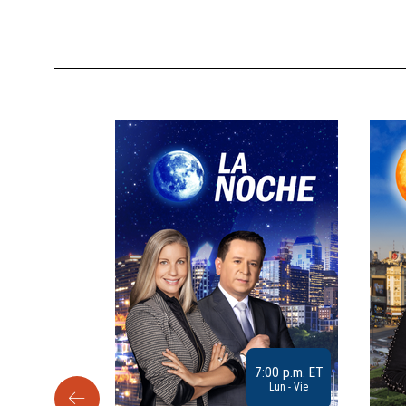
9:30 a.m. ET
7:00 p.m. ET
Sab
Lun - Vie