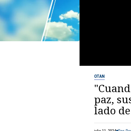
OTAN
"Cuando
paz, su
lado de
julio 11, 2024
Por: R