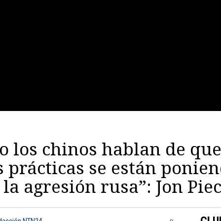
 los chinos hablan de que
s prácticas se están ponien
 la agresión rusa”: Jon Pi
CLU
edacción NTN24