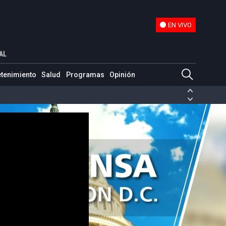
EN VIVO
EN VIVO
Jon Piechowski
AL
etenimiento
Salud
Programas
Opinión
ias de las FARC
ezuela
Nicolás Maduro
Disidencias de las FARC
 en Venezuela
Nicolás Maduro