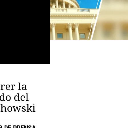
rer la
do del
echowski
B DE PRENSA