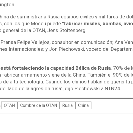
ington.
ina de suministrar a Rusia equipos civiles y militares de d
, con los que Moscú puede
"fabricar misiles, bombas, avi
o general de la OTAN, Jens Stoltenberg.
e Prensa Felipe Vallejos, consultor en comunicación; Ana Va
nes Internacionales; y Jon Piechowski, vocero del Departa
 está fortaleciendo la capacidad Bélica de Rusia
. 70% de 
a fabricar armamento viene de la China. También el 90% de l
de alta tecnología. Cuando los chinos hablan de querer la p
del lado de la agresión rusa”, dijo Piechowski a NTN24.
:
OTAN
Cumbre de la OTAN
Rusia
China