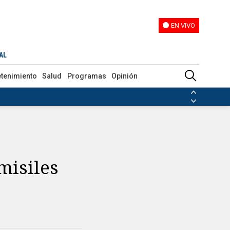
EN VIVO
EN VIVO
AL
etenimiento
Salud
Programas
Opinión
ias de las FARC
ezuela
Nicolás Maduro
Disidencias de las FARC
 en Venezuela
Nicolás Maduro
misiles