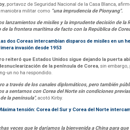
by
, portavoz de Seguridad Nacional de la Casa Blanca, afir
la maniobra militar como
“una imprudencia de Pionyang".
 lanzamientos de misiles y la imprudente decisión de la 
o de la frontera marítima de facto con la República de Core
as dos Coreas intercambian disparos de misiles en un h
primera invasión desde 1953
o reiteró que Estados Unidos sigue dejando la puerta abi
 desnuclearización de la península de Corea
, sin embargo, 
ng-un no ha respondido.
o a través de los canales diplomáticos, pero también púb
 a sentarnos con Corea del Norte sin condiciones previas 
de la península"
, acotó Kirby.
áxima tensión: Corea del Sur y Corea del Norte interca
s veces que le daríamos la bienvenida a China para que u