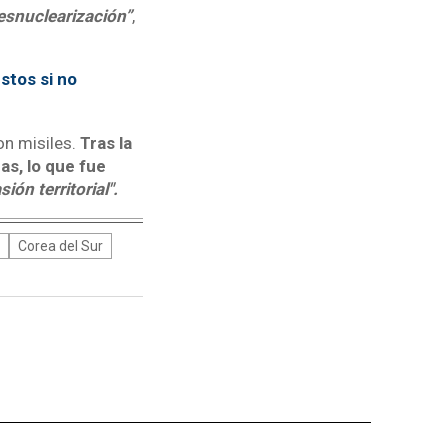
desnuclearización”
,
stos si no
on misiles.
Tras la
as, lo que fue
ión territorial".
Corea del Sur