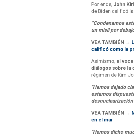
Por ende,
John Kir
de Biden calificó 
“Condenamos estos
un misil por debaj
VEA TAMBIÉN →
L
calificó como la 
Asimismo,
el vocer
diálogos sobre la
régimen de Kim Jo
"Hemos dejado clar
estamos dispuestos
desnuclearización 
VEA TAMBIÉN →
M
en el mar
"Hemos dicho mucha