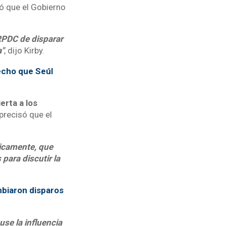
mó que el Gobierno
RPDC de disparar
a"
, dijo Kirby.
echo que Seúl
erta a los
precisó que el
licamente, que
para discutir la
mbiaron disparos
se la influencia