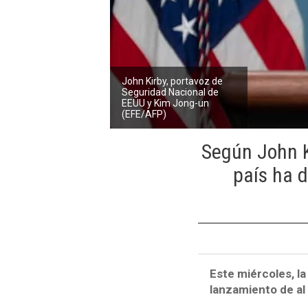
John Kirby, portavoz de
Seguridad Nacional de
EEUU y Kim Jong-un
(EFE/AFP)
Según John K
país ha d
Este miércoles, l
lanzamiento de al