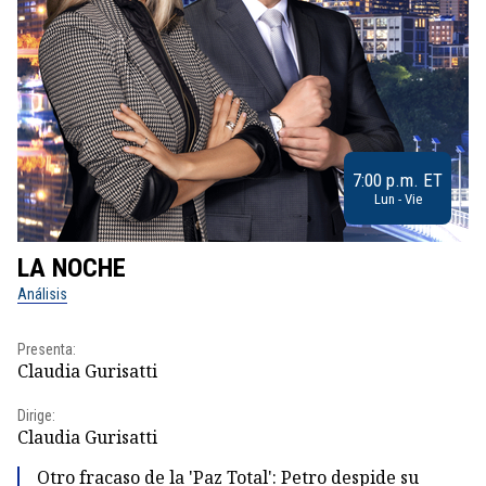
7:00 p.m. ET
Lun - Vie
LA NOCHE
L
Análisis
No
Presenta:
Pr
Claudia Gurisatti
Id
Dirige:
Dir
Claudia Gurisatti
Id
Otro fracaso de la 'Paz Total': Petro despide su