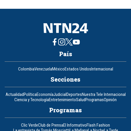
of
8
País
Colombia
Venezuela
México
Estados Unidos
Internacional
Secciones
Actualidad
Política
Economía
Judicial
Deportes
Nuestra Tele Internacional
Ciencia y Tecnología
Entretenimiento
Salud
Programas
Opinión
Programas
Clic Verde
Club de Prensa
El Informativo
Flash Fashion
La entrevista de Tomás Mosciatti
La Mañana
La Noche
La Tarde