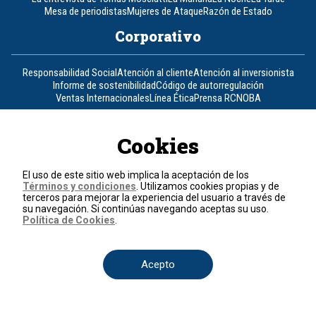
Mesa de periodistas
Mujeres de Ataque
Razón de Estado
Corporativo
Responsabilidad Social
Atención al cliente
Atención al inversionista
Informe de sostenibilidad
Código de autorregulación
Ventas Internacionales
Línea Ética
Prensa RCN
OBA
Visite también
Cookies
Canal RCN
Noticias RCN
RCN Radio
La República
RCN Comerciales
Nuestra Tele Internacional
Novelas
Fides
TDT
El uso de este sitio web implica la aceptación de los
Un producto de RCN Televisión
RCN Total
Términos y condiciones
. Utilizamos cookies propias y de
terceros para mejorar la experiencia del usuario a través de
Contáctenos
su navegación. Si continúas navegando aceptas su uso.
Política de Cookies
.
Teléfono
+57 (601) 426 92 92
Acepto
Política de datos personales
Política de cookies
Términos y condiciones