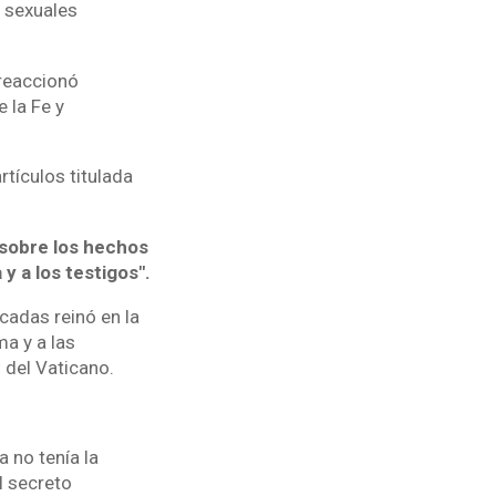
s sexuales
 reaccionó
 la Fe y
rtículos titulada
 sobre los hechos
y a los testigos".
écadas reinó en la
ma y a las
 del Vaticano.
 no tenía la
l secreto