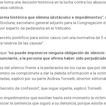
pa toma una decisión histórica en la lucha contra los abuso
esia católica.
norma histórica que elimina obstáculos e impedimentos"
,
cicluna, secretario general adjunto para la Congregación de
or experto de pederastia en el Vaticano.
secreto pontificio para estos casos con una normativa de 5 a
la reserva de las causas".
 que
"no puede imponerse ninguna obligación de silencio
nciante, a la persona que afirma haber sido perjudicada 
ley del silencio frente a la pederastia de los curas que por d
gentino se compromete a dar la debida información a la vícti
as, explicó por su parte Andrea Tornielli, director editorial
"secreto de confesión", que sigue vigente, explicó Tornielli.
los impedimentos que existían hasta este momento la víctima
cer la sentencia que siguió a su denuncia, porque existía e