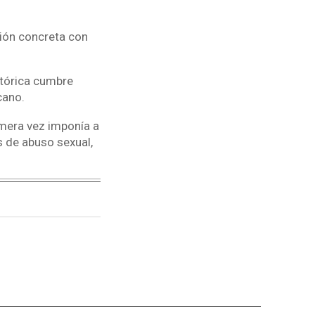
ción concreta con
stórica cumbre
cano.
imera vez imponía a
s de abuso sexual,