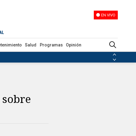
EN VIVO
EN VIVO
AL
etenimiento
Salud
Programas
Opinión
ias de las FARC
ezuela
Nicolás Maduro
Disidencias de las FARC
 en Venezuela
Nicolás Maduro
o sobre