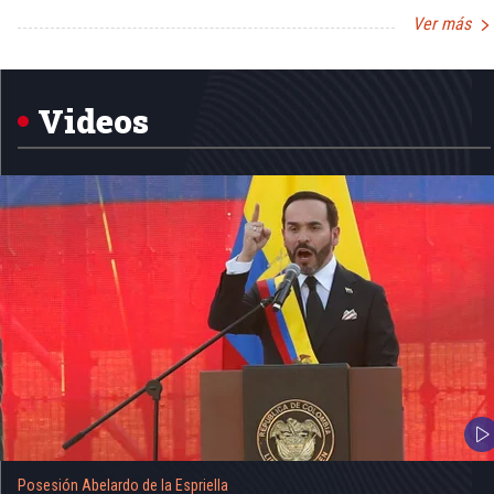
Ver más
Item
1
of
5
Videos
Posesión Abelardo de la Espriella