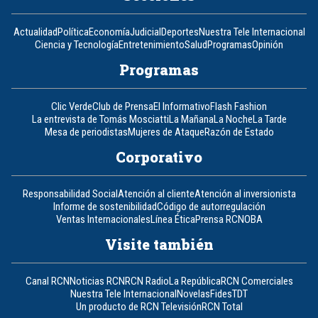
Actualidad
Política
Economía
Judicial
Deportes
Nuestra Tele Internacional
Ciencia y Tecnología
Entretenimiento
Salud
Programas
Opinión
Programas
Clic Verde
Club de Prensa
El Informativo
Flash Fashion
La entrevista de Tomás Mosciatti
La Mañana
La Noche
La Tarde
Mesa de periodistas
Mujeres de Ataque
Razón de Estado
Corporativo
Responsabilidad Social
Atención al cliente
Atención al inversionista
Informe de sostenibilidad
Código de autorregulación
Ventas Internacionales
Línea Ética
Prensa RCN
OBA
Visite también
Canal RCN
Noticias RCN
RCN Radio
La República
RCN Comerciales
Nuestra Tele Internacional
Novelas
Fides
TDT
Un producto de RCN Televisión
RCN Total