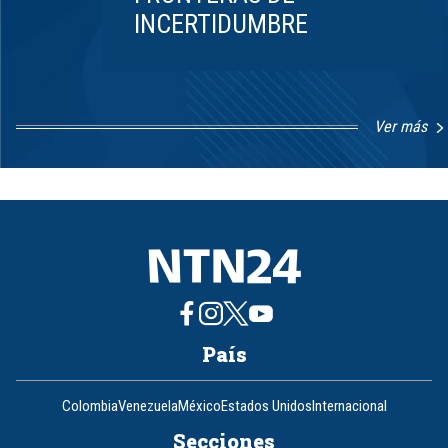
INCERTIDUMBRE
Ver más
Item
1
of
8
País
Colombia
Venezuela
México
Estados Unidos
Internacional
Secciones