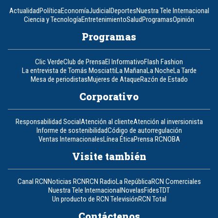
Actualidad
Política
Economía
Judicial
Deportes
Nuestra Tele Internacional
Ciencia y Tecnología
Entretenimiento
Salud
Programas
Opinión
Programas
Clic Verde
Club de Prensa
El Informativo
Flash Fashion
La entrevista de Tomás Mosciatti
La Mañana
La Noche
La Tarde
Mesa de periodistas
Mujeres de Ataque
Razón de Estado
Corporativo
Responsabilidad Social
Atención al cliente
Atención al inversionista
Informe de sostenibilidad
Código de autorregulación
Ventas Internacionales
Línea Ética
Prensa RCN
OBA
Visite también
Canal RCN
Noticias RCN
RCN Radio
La República
RCN Comerciales
Nuestra Tele Internacional
Novelas
Fides
TDT
Un producto de RCN Televisión
RCN Total
Contáctenos