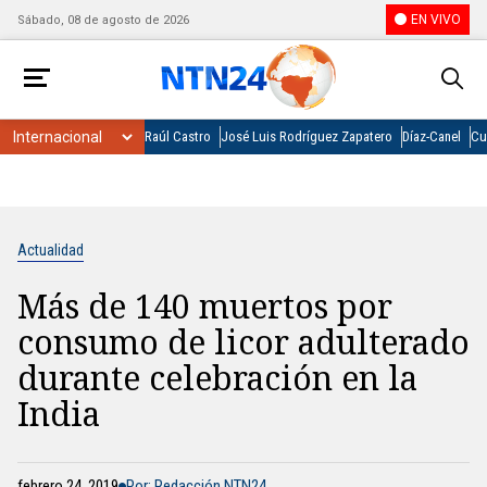
EN VIVO
Sábado, 08 de agosto de 2026
Raúl Castro
José Luis Rodríguez Zapatero
Díaz-Canel
Cu
Actualidad
Más de 140 muertos por
consumo de licor adulterado
durante celebración en la
India
febrero 24, 2019
Por: Redacción NTN24