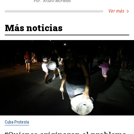
Por:
Arturo McFields
Ver más
Más noticias
Cuba Protesta