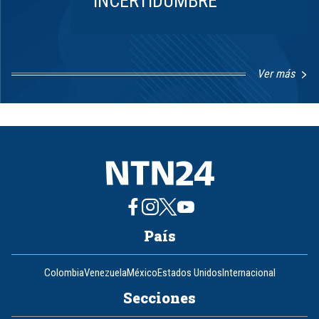
INCERTIDUMBRE
Ver más
Item
1
of
8
País
Colombia
Venezuela
México
Estados Unidos
Internacional
Secciones