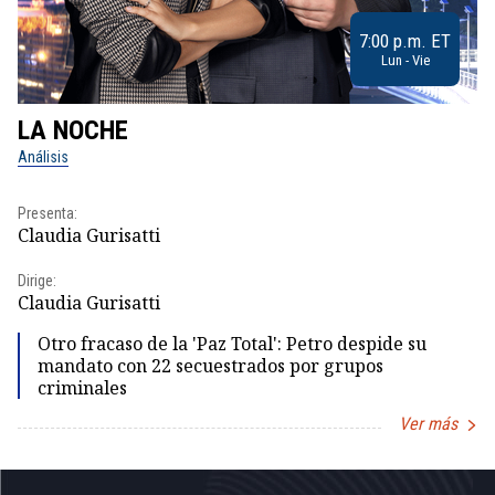
7:00 p.m. ET
Lun - Vie
LA NOCHE
L
Análisis
No
Presenta:
Pr
Claudia Gurisatti
Id
Dirige:
Dir
Claudia Gurisatti
Id
Otro fracaso de la 'Paz Total': Petro despide su
mandato con 22 secuestrados por grupos
criminales
Ver más
Item
1
of