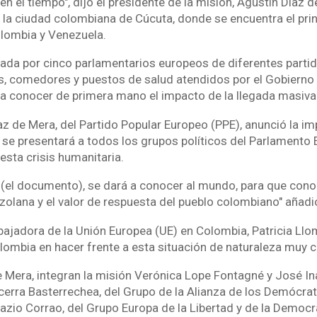
n el tiempo", dijo el presidente de la misión, Agustín Díaz d
 la ciudad colombiana de Cúcuta, donde se encuentra el prin
olombia y Venezuela.
da por cinco parlamentarios europeos de diferentes partid
s, comedores y puestos de salud atendidos por el Gobierno
ra conocer de primera mano el impacto de la llegada masiva
íaz de Mera, del Partido Popular Europeo (PPE), anunció la 
 se presentará a todos los grupos políticos del Parlamento 
 esta crisis humanitaria.
(el documento), se dará a conocer al mundo, para que con
zolana y el valor de respuesta del pueblo colombiano" añadi
bajadora de la Unión Europea (UE) en Colombia, Patricia Llom
ombia en hacer frente a esta situación de naturaleza muy c
Mera, integran la misión Verónica Lope Fontagné y José Ina
cerra Basterrechea, del Grupo de la Alianza de los Demócrat
azio Corrao, del Grupo Europa de la Libertad y de la Democr