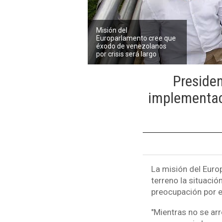
Misión del
Europarlamento cree que
éxodo de venezolanos
por crisis será largo
Presiden
implementaci
La misión del Euro
terreno la situaci
preocupación por e
"Mientras no se arr