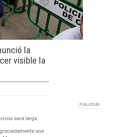
nunció la
er visible la
risis será larga.
desgraciadamente una