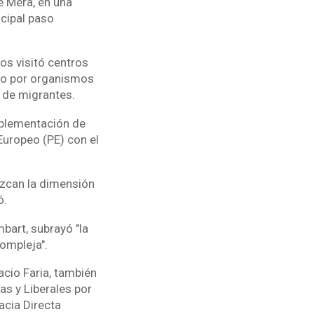
e Mera, en una
cipal paso
os visitó centros
 o por organismos
 de migrantes.
implementación de
Europeo (PE) con el
ozcan la dimensión
ó.
bart, subrayó "la
ompleja".
cio Faria, también
as y Liberales por
acia Directa