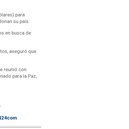
ólares) para
donan su país.
os en busca de
ntos, aseguró que
.
e reunió con
onado para la Paz,
e
TN24com