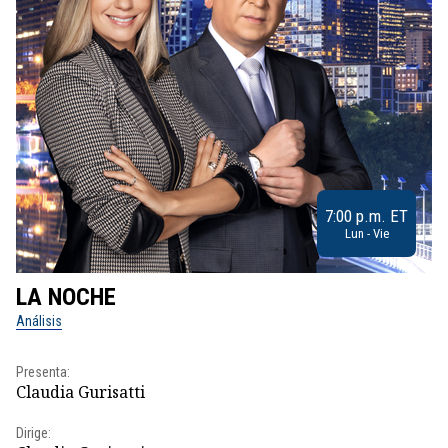
7:00 p.m. ET
Lun - Vie
LA NOCHE
L
Análisis
No
Presenta:
Pr
Claudia Gurisatti
Id
Dirige:
Dir