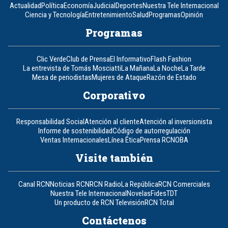
Actualidad
Política
Economía
Judicial
Deportes
Nuestra Tele Internacional
Ciencia y Tecnología
Entretenimiento
Salud
Programas
Opinión
Programas
Clic Verde
Club de Prensa
El Informativo
Flash Fashion
La entrevista de Tomás Mosciatti
La Mañana
La Noche
La Tarde
Mesa de periodistas
Mujeres de Ataque
Razón de Estado
Corporativo
Responsabilidad Social
Atención al cliente
Atención al inversionista
Informe de sostenibilidad
Código de autorregulación
Ventas Internacionales
Línea Ética
Prensa RCN
OBA
Visite también
Canal RCN
Noticias RCN
RCN Radio
La República
RCN Comerciales
Nuestra Tele Internacional
Novelas
Fides
TDT
Un producto de RCN Televisión
RCN Total
Contáctenos