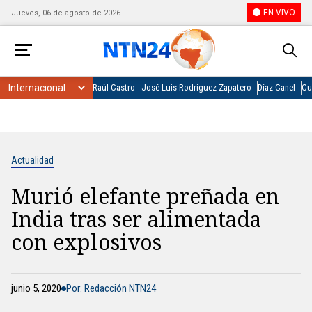
EN VIVO
Jueves, 06 de agosto de 2026
Raúl Castro
José Luis Rodríguez Zapatero
Díaz-Canel
Cu
Actualidad
Murió elefante preñada en
India tras ser alimentada
con explosivos
junio 5, 2020
Por: Redacción NTN24