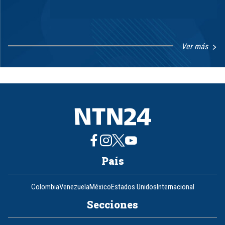
Ver más
Item
1
of
8
País
Colombia
Venezuela
México
Estados Unidos
Internacional
Secciones