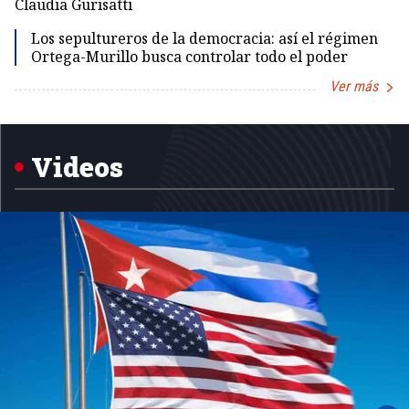
Claudia Gurisatti
Id
Los sepultureros de la democracia: así el régimen
Ortega-Murillo busca controlar todo el poder
Ver más
Item
1
of
5
Videos