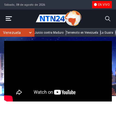
EN VIVO
Sábado, 08 de agosto de 2026
Juicio contra Maduro
Terremoto en Venezuela
La Guaira