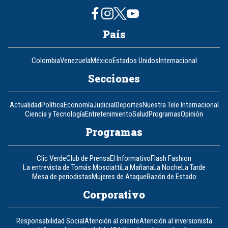
País
Colombia
Venezuela
México
Estados Unidos
Internacional
Secciones
Actualidad
Política
Economía
Judicial
Deportes
Nuestra Tele Internacional
Ciencia y Tecnología
Entretenimiento
Salud
Programas
Opinión
Programas
Clic Verde
Club de Prensa
El Informativo
Flash Fashion
La entrevista de Tomás Mosciatti
La Mañana
La Noche
La Tarde
Mesa de periodistas
Mujeres de Ataque
Razón de Estado
Corporativo
Responsabilidad Social
Atención al cliente
Atención al inversionista