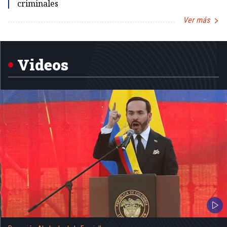
criminales
Ver más
Item
1
of
5
Videos