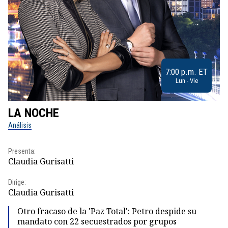
7:00 p.m. ET
Lun - Vie
LA NOCHE
L
Análisis
No
Presenta:
Pr
Claudia Gurisatti
Id
Dirige:
Dir
Claudia Gurisatti
Id
Otro fracaso de la 'Paz Total': Petro despide su
mandato con 22 secuestrados por grupos