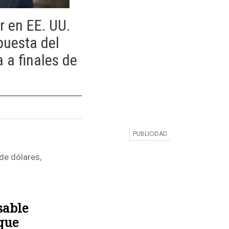
r en EE. UU.
puesta del
 a finales de
de dólares,
sable
 que