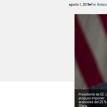
agosto 1, 2018
Por: Redac
Presidente de EE. 
propuso imponer
aranceles del 25 %
China