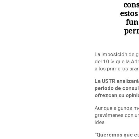
cons
estos
fun
perm
La imposición de g
del 10 % que la Adm
a los primeros ara
La USTR analizará
periodo de consul
ofrezcan su opini
Aunque algunos me
gravámenes con una
idea.
"Queremos que es