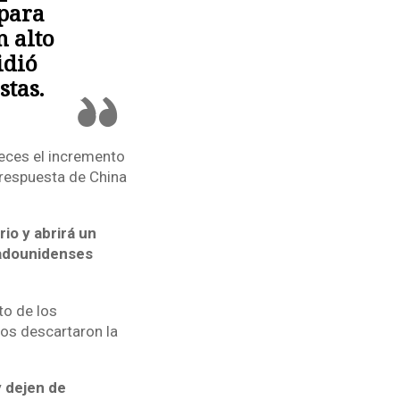
 para
n alto
idió
stas.
eces el incremento
 respuesta de China
io y abrirá un
tadounidenses
o de los
ios descartaron la
 dejen de