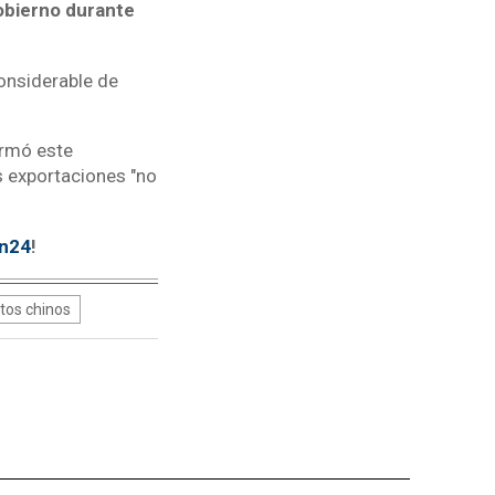
Gobierno durante
onsiderable de
irmó este
s exportaciones "no
tn24
!
tos chinos