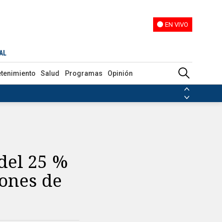
EN VIVO
EN VIVO
AL
etenimiento
Salud
Programas
Opinión
ias de las FARC
ezuela
Nicolás Maduro
Disidencias de las FARC
 en Venezuela
Nicolás Maduro
del 25 %
lones de