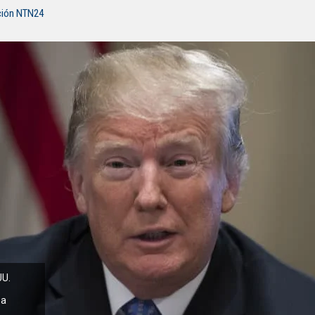
ción NTN24
UU.
 a