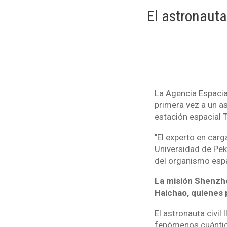
El astronauta
La Agencia Espacia
primera vez a un as
estación espacial 
"El experto en carg
Universidad de Pekí
del organismo espa
La misión Shenzho
Haichao, quienes 
El astronauta civil
fenómenos cuántico