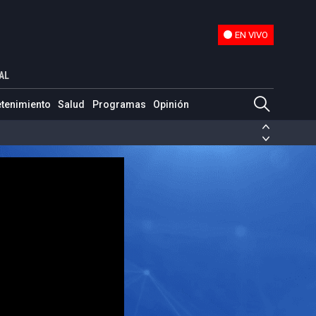
EN VIVO
EN VIVO
AL
etenimiento
Salud
Programas
Opinión
ias de las FARC
ezuela
Nicolás Maduro
Disidencias de las FARC
 en Venezuela
Nicolás Maduro