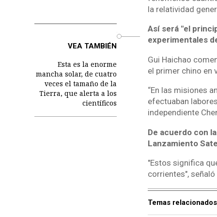
la relatividad genera
Así será "el princ
o
experimentales de 
VEA TAMBIÉN
Gui Haichao comenzó
Esta es la enorme
el primer chino en 
mancha solar, de cuatro
veces el tamaño de la
“En las misiones a
Tierra, que alerta a los
efectuaban labores 
científicos
independiente Chen
De acuerdo con la
Lanzamiento Satel
"Estos significa qu
corrientes", señaló
Temas relacionados