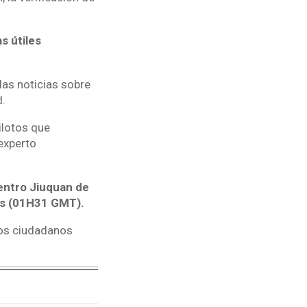
s útiles
las noticias sobre
d.
ilotos que
 experto
entro Jiuquan de
les (01H31 GMT).
 los ciudadanos