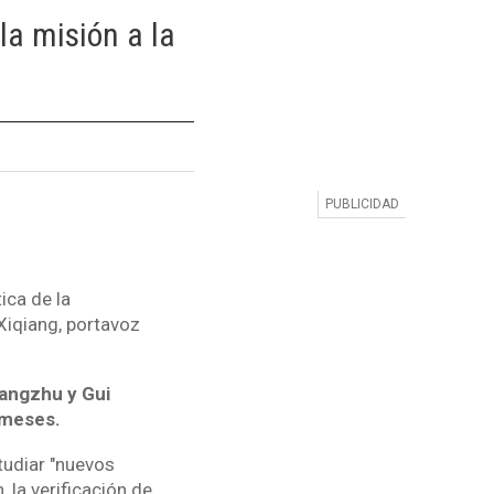
la misión a la
ica de la
 Xiqiang, portavoz
Yangzhu y Gui
 meses.
studiar "nuevos
 la verificación de