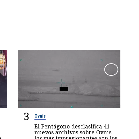
3
Ovnis
l
El Pentágono desclasifica 41
nuevos archivos sobre Ovnis:
a
los más impresionantes son los