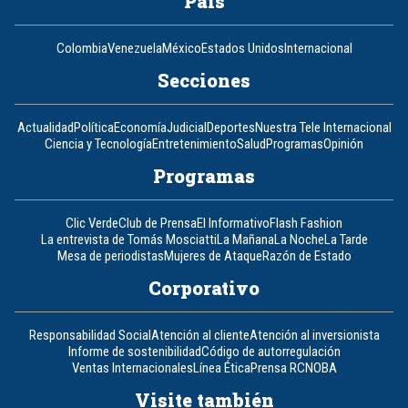
País
Colombia
Venezuela
México
Estados Unidos
Internacional
Secciones
Actualidad
Política
Economía
Judicial
Deportes
Nuestra Tele Internacional
Ciencia y Tecnología
Entretenimiento
Salud
Programas
Opinión
Programas
Clic Verde
Club de Prensa
El Informativo
Flash Fashion
La entrevista de Tomás Mosciatti
La Mañana
La Noche
La Tarde
Mesa de periodistas
Mujeres de Ataque
Razón de Estado
Corporativo
Responsabilidad Social
Atención al cliente
Atención al inversionista
Informe de sostenibilidad
Código de autorregulación
Ventas Internacionales
Línea Ética
Prensa RCN
OBA
Visite también