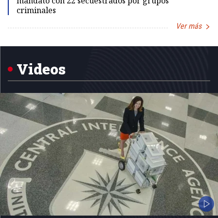
mandato con 22 secuestrados por grupos
criminales
Ver más
Item
1
of
5
Videos