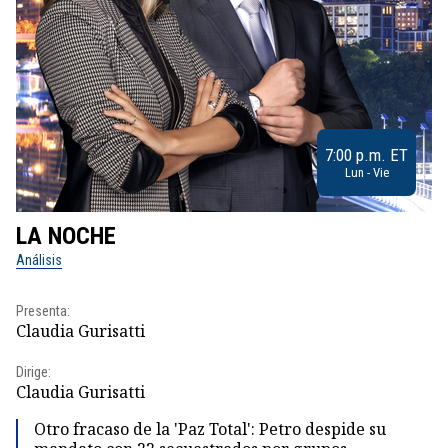
7:00 p.m. ET
Lun - Vie
LA NOCHE
L
Análisis
No
Presenta:
Pr
Claudia Gurisatti
Id
Dirige:
Dir
Claudia Gurisatti
Id
Otro fracaso de la 'Paz Total': Petro despide su