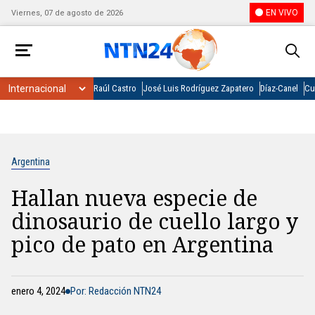
EN VIVO
Viernes, 07 de agosto de 2026
Raúl Castro
José Luis Rodríguez Zapatero
Díaz-Canel
Cu
Argentina
Hallan nueva especie de
dinosaurio de cuello largo y
pico de pato en Argentina
enero 4, 2024
Por: Redacción NTN24