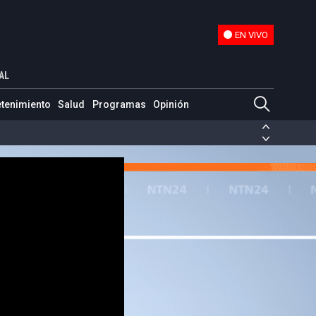
EN VIVO
EN VIVO
AL
etenimiento
Salud
Programas
Opinión
ias de las FARC
ezuela
Nicolás Maduro
Disidencias de las FARC
 en Venezuela
Nicolás Maduro