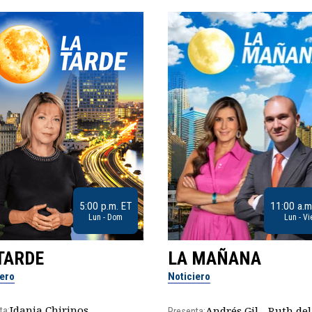
5:00 p.m. ET
11:00 a.m
Lun - Dom
Lun - Vi
TARDE
LA MAÑANA
iero
Noticiero
Idania Chirinos
Andrés Gil - Ruth del
ta:
Presenta: