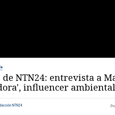
ía
 de NTN24: entrevista a Ma
dora', influencer ambienta
edacción NTN24
Pr