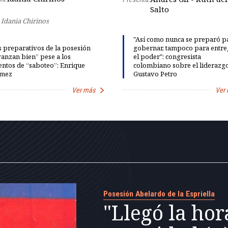
Salto
Idania Chirinos
"Así como nunca se preparó p
 preparativos de la posesión
gobernar, tampoco para entre
anzan bien” pese a los
el poder": congresista
entos de “saboteo”: Enrique
colombiano sobre el liderazg
mez
Gustavo Petro
Ver más
Ver
Posesión Abelardo de la Espriella
"Llegó la hor