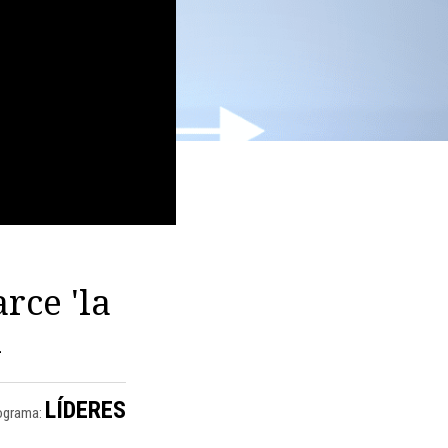
rce 'la
l
LÍDERES
ograma: