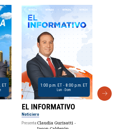
. ET
1:00 p.m. ET - 8:00 p.m. ET
e
Lun - Dom
EL INFORMATIVO
CLUB D
Noticiero
Análisis
Claudia Gurisatti -
Presenta:
Jason Calderón -