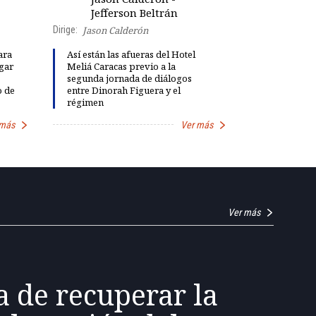
Robe
Jefferson Beltrán
Presenta:
Dirige:
Jason Calderón
ara
Así están las afueras del Hotel
gar
Meliá Caracas previo a la
Dinorah Fig
segunda jornada de diálogos
instalación
o de
entre Dinorah Figuera y el
diálogo par
régimen
democracia
 más
Ver más
Ver más
a de recuperar la