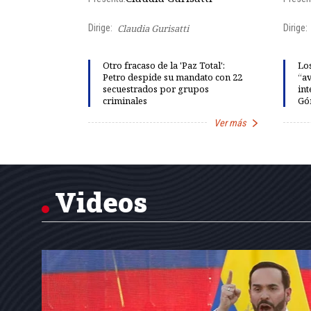
Dirige:
Claudia Gurisatti
Dirige:
ño acelera
Otro fracaso de la 'Paz Total':
Los
 llevar al
Petro despide su mandato con 22
“av
rds de calor,
secuestrados por grupos
int
criminales
Gó
Ver más
Ver más
Item
1
of
7
Videos