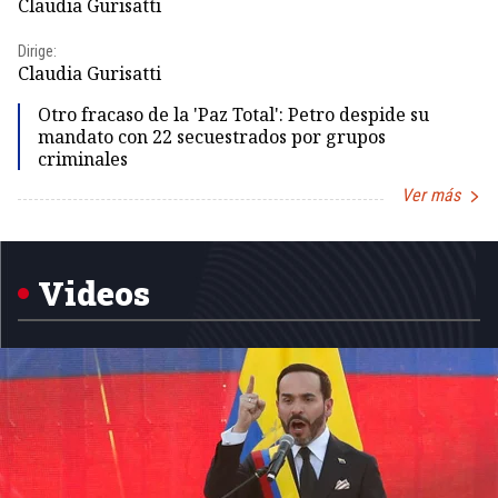
Claudia Gurisatti
Id
Dirige:
Dir
Claudia Gurisatti
Id
Otro fracaso de la 'Paz Total': Petro despide su
mandato con 22 secuestrados por grupos
criminales
Ver más
Item
1
of
5
Videos