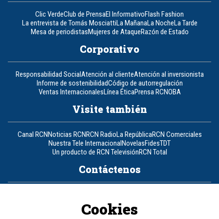
Clic Verde
Club de Prensa
El Informativo
Flash Fashion
La entrevista de Tomás Mosciatti
La Mañana
La Noche
La Tarde
Mesa de periodistas
Mujeres de Ataque
Razón de Estado
Corporativo
Responsabilidad Social
Atención al cliente
Atención al inversionista
Informe de sostenibilidad
Código de autorregulación
Ventas Internacionales
Línea Ética
Prensa RCN
OBA
Visite también
Canal RCN
Noticias RCN
RCN Radio
La República
RCN Comerciales
Nuestra Tele Internacional
Novelas
Fides
TDT
Un producto de RCN Televisión
RCN Total
Contáctenos
Teléfono
+57 (601) 426 92 92
Cookies
Política de datos personales