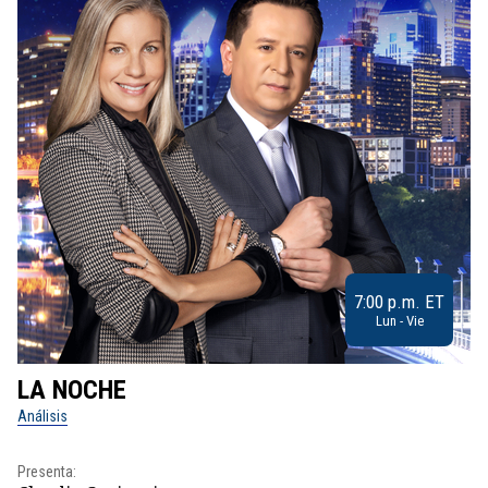
7:00 p.m. ET
Lun - Vie
LA NOCHE
L
Análisis
No
Presenta:
Pr