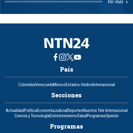
Ver más
Item
1
of
8
País
Colombia
Venezuela
México
Estados Unidos
Internacional
Secciones
Actualidad
Política
Economía
Judicial
Deportes
Nuestra Tele Internacional
Ciencia y Tecnología
Entretenimiento
Salud
Programas
Opinión
Programas