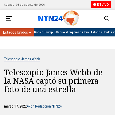
EN VIVO
Sábado, 08 de agosto de 2026
Donald Trump
Ataque al régimen de Irán
Estados Unidos at
Telescopio James Webb
Telescopio James Webb de
la NASA captó su primera
foto de una estrella
marzo 17, 2022
Por: Redacción NTN24