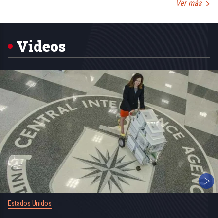
Ver más
Item
1
of
5
Videos
Estados Unidos