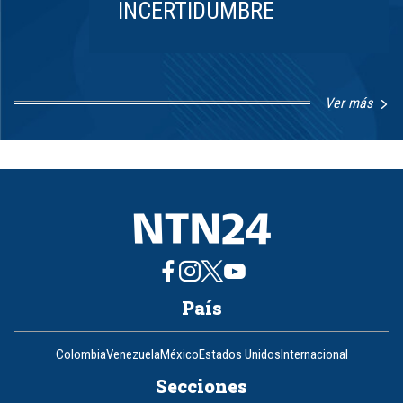
INCERTIDUMBRE
Ver más
Item
1
of
8
País
Colombia
Venezuela
México
Estados Unidos
Internacional
Secciones