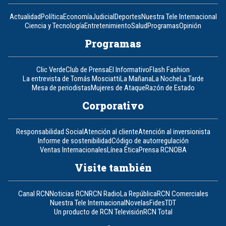
Actualidad
Política
Economía
Judicial
Deportes
Nuestra Tele Internacional
Ciencia y Tecnología
Entretenimiento
Salud
Programas
Opinión
Programas
Clic Verde
Club de Prensa
El Informativo
Flash Fashion
La entrevista de Tomás Mosciatti
La Mañana
La Noche
La Tarde
Mesa de periodistas
Mujeres de Ataque
Razón de Estado
Corporativo
Responsabilidad Social
Atención al cliente
Atención al inversionista
Informe de sostenibilidad
Código de autorregulación
Ventas Internacionales
Línea Ética
Prensa RCN
OBA
Visite también
Canal RCN
Noticias RCN
RCN Radio
La República
RCN Comerciales
Nuestra Tele Internacional
Novelas
Fides
TDT
Un producto de RCN Televisión
RCN Total