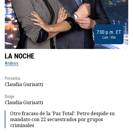
7:00 p.m. ET
Lun - Vie
LA NOCHE
L
Análisis
No
Presenta:
Pr
Claudia Gurisatti
Id
Dirige:
Dir
Claudia Gurisatti
Id
Otro fracaso de la 'Paz Total': Petro despide su
mandato con 22 secuestrados por grupos
criminales