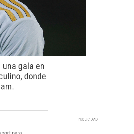
n una gala en
culino, donde
ham.
sport para