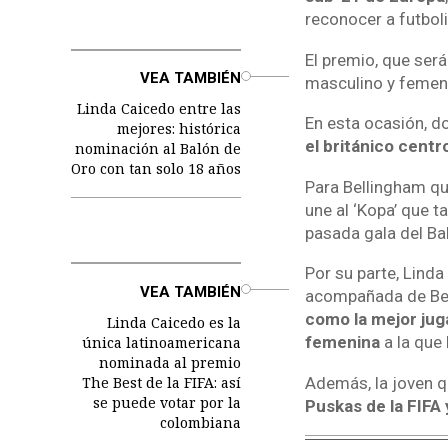
reconocer a futbol
El premio, que será
o
VEA TAMBIÉN
masculino y femeni
Linda Caicedo entre las
En esta ocasión, do
mejores: histórica
el británico centr
nominación al Balón de
Oro con tan solo 18 años
Para Bellingham qu
une al ‘Kopa’ que 
pasada gala del Bal
Por su parte, Linda
o
VEA TAMBIÉN
acompañada de Bell
como la mejor jug
Linda Caicedo es la
femenina
a la que 
única latinoamericana
nominada al premio
The Best de la FIFA: así
Además, la joven q
se puede votar por la
Puskas de la FIFA 
colombiana