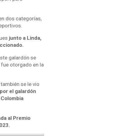
 en dos categorías,
eportivos.
pues
junto a Linda,
eccionado.
ste galardón se
 fue otorgado en la
 también se le vio
por el galardón
n Colombia
da al Premio
2023.