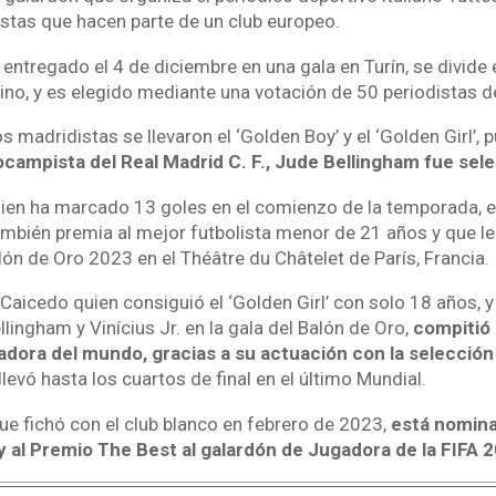
istas que hacen parte de un club europeo.
 entregado el 4 de diciembre en una gala en Turín, se divide
no, y es elegido mediante una votación de 50 periodistas d
s madridistas se llevaron el ‘Golden Boy’ y el ‘Golden Girl’, 
ocampista del Real Madrid C. F., Jude Bellingham fue sel
ien ha marcado 13 goles en el comienzo de la temporada, e
también premia al mejor futbolista menor de 21 años y que le
ón de Oro 2023 en el Théâtre du Châtelet de París, Francia.
 Caicedo quien consiguió el ‘Golden Girl’ con solo 18 años, y
ingham y Vinícius Jr. en la gala del Balón de Oro,
compitió 
adora del mundo, gracias a su actuación con la selecció
llevó hasta los cuartos de final en el último Mundial.
ue fichó con el club blanco en febrero de 2023,
está nomina
y al Premio The Best al galardón de Jugadora de la FIFA 