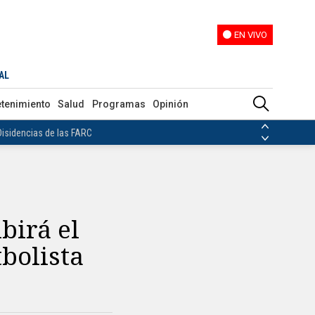
EN VIVO
EN VIVO
AL
ias de las FARC
etenimiento
Salud
Programas
Opinión
ezuela
Nicolás Maduro
Disidencias de las FARC
 en Venezuela
Nicolás Maduro
birá el
bolista