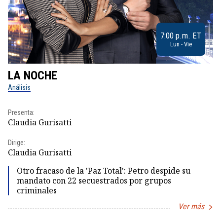
7:00 p.m. ET
Lun - Vie
LA NOCHE
L
Análisis
No
Presenta:
Pr
Claudia Gurisatti
Id
Dirige:
Dir
Claudia Gurisatti
Id
Otro fracaso de la 'Paz Total': Petro despide su
mandato con 22 secuestrados por grupos
criminales
Ver más
Item