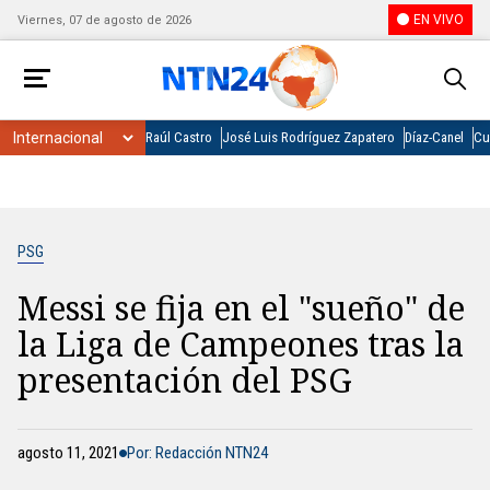
EN VIVO
Viernes, 07 de agosto de 2026
Raúl Castro
José Luis Rodríguez Zapatero
Díaz-Canel
Cu
PSG
Messi se fija en el "sueño" de
la Liga de Campeones tras la
presentación del PSG
agosto 11, 2021
Por: Redacción NTN24