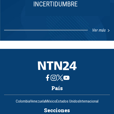
INCERTIDUMBRE
Ver más
Item
1
of
8
País
Colombia
Venezuela
México
Estados Unidos
Internacional
Secciones