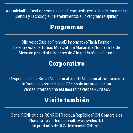
Actualidad
Política
Economía
Judicial
Deportes
Nuestra Tele Internacional
Ciencia y Tecnología
Entretenimiento
Salud
Programas
Opinión
Programas
Clic Verde
Club de Prensa
El Informativo
Flash Fashion
La entrevista de Tomás Mosciatti
La Mañana
La Noche
La Tarde
Mesa de periodistas
Mujeres de Ataque
Razón de Estado
Corporativo
Responsabilidad Social
Atención al cliente
Atención al inversionista
Informe de sostenibilidad
Código de autorregulación
Ventas Internacionales
Línea Ética
Prensa RCN
OBA
Visite también
Canal RCN
Noticias RCN
RCN Radio
La República
RCN Comerciales
Nuestra Tele Internacional
Novelas
Fides
TDT
Un producto de RCN Televisión
RCN Total