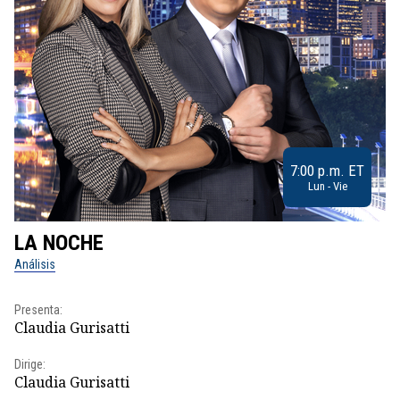
7:00 p.m. ET
Lun - Vie
LA NOCHE
L
Análisis
No
Presenta:
Pr
Claudia Gurisatti
Id
Dirige:
Dir
Claudia Gurisatti
Id