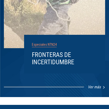
Especiales NTN24
FRONTERAS DE
INCERTIDUMBRE
Ver más
Item
1
of
8