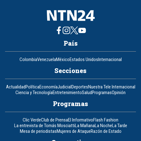
País
Colombia
Venezuela
México
Estados Unidos
Internacional
Secciones
Actualidad
Política
Economía
Judicial
Deportes
Nuestra Tele Internacional
Ciencia y Tecnología
Entretenimiento
Salud
Programas
Opinión
Programas
Clic Verde
Club de Prensa
El Informativo
Flash Fashion
La entrevista de Tomás Mosciatti
La Mañana
La Noche
La Tarde
Mesa de periodistas
Mujeres de Ataque
Razón de Estado