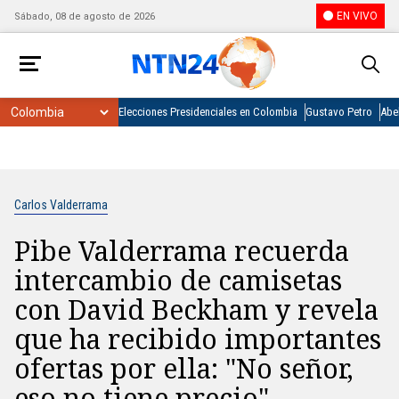
EN VIVO
Sábado, 08 de agosto de 2026
Elecciones Presidenciales en Colombia
Gustavo Petro
Abel
Carlos Valderrama
Pibe Valderrama recuerda
intercambio de camisetas
con David Beckham y revela
que ha recibido importantes
ofertas por ella: "No señor,
eso no tiene precio"