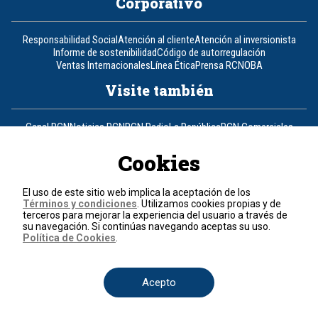
Corporativo
Responsabilidad Social
Atención al cliente
Atención al inversionista
Informe de sostenibilidad
Código de autorregulación
Ventas Internacionales
Línea Ética
Prensa RCN
OBA
Visite también
Canal RCN
Noticias RCN
RCN Radio
La República
RCN Comerciales
Nuestra Tele Internacional
Novelas
Fides
TDT
Un producto de RCN Televisión
RCN Total
Cookies
Contáctenos
El uso de este sitio web implica la aceptación de los
Términos y condiciones
. Utilizamos cookies propias y de
Teléfono
+57 (601) 426 92 92
terceros para mejorar la experiencia del usuario a través de
su navegación. Si continúas navegando aceptas su uso.
Política de Cookies
.
Política de datos personales
Política de cookies
Términos y condiciones
Acepto
© 2026, RCN Medios.
Todos los derechos reservados.