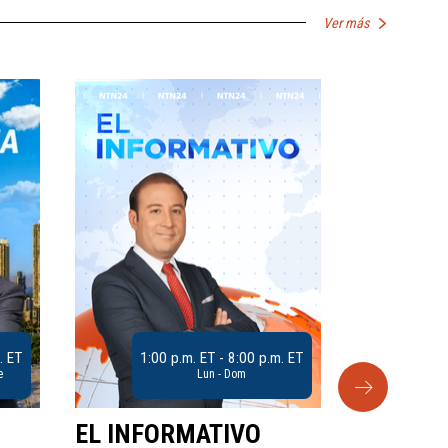
Ver más
. ET
1:00 p.m. ET - 8:00 p.m. ET
e
Lun - Dom
EL INFORMATIVO
CLUB D