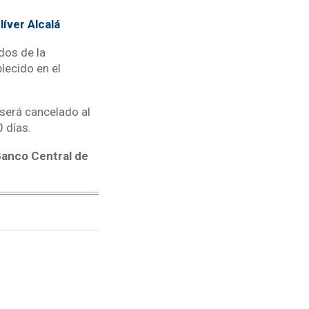
íver Alcalá
dos de la
blecido en el
 será cancelado al
0 días.
Banco Central de