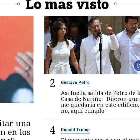
Lo más visto
2
Gustavo Petro
Así fue la salida de Petro de l
Casa de Nariño: "Dijeron que
me quedaría en este edificio;
no, aquí cumplo"
itar una
4
n en los
Donald Trump
El momento exacto en el que 