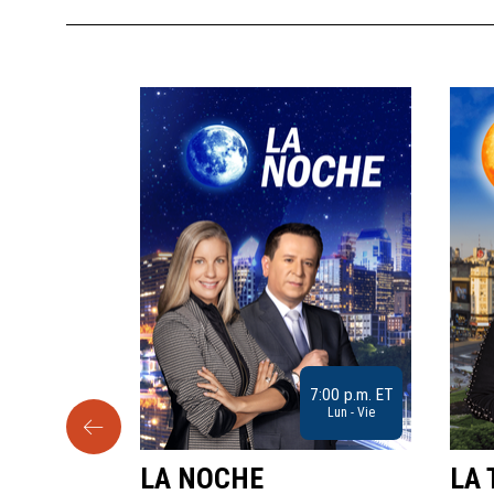
9:30 a.m. ET
7:00 p.m. ET
Sab
Lun - Vie
LA NOCHE
LA 