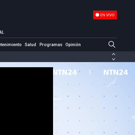
EN VIVO
EN VIVO
AL
etenimiento
Salud
Programas
Opinión
ias de las FARC
ezuela
Nicolás Maduro
Disidencias de las FARC
 en Venezuela
Nicolás Maduro