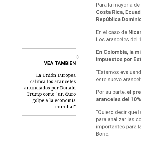
Para la mayoría de
Costa Rica, Ecuad
República Domini
En el caso de
Nicar
Los aranceles del 1
En Colombia, la m
o
impuestos por Es
VEA TAMBIÉN
“Estamos evaluando
La Unión Europea
este nuevo arancel”
califica los aranceles
anunciados por Donald
Por su parte,
el pr
Trump como "un duro
aranceles del 10%
golpe a la economía
mundial"
“Quiero decir que 
para analizar las 
importantes para la
Boric.