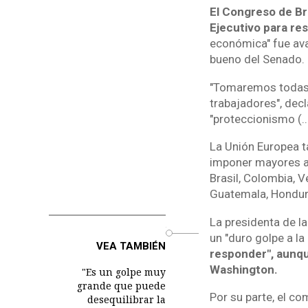
El Congreso de Br
Ejecutivo para re
económica" fue aval
bueno del Senado.
"Tomaremos todas 
trabajadores", decl
"proteccionismo (..
La Unión Europea t
imponer mayores ar
Brasil, Colombia, V
Guatemala, Hondura
La presidenta de l
o
un "duro golpe a l
VEA TAMBIÉN
responder", aunqu
Washington.
"Es un golpe muy
grande que puede
Por su parte, el c
desequilibrar la