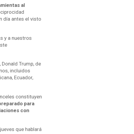
amientas al
eciprocidad
 día antes el visto
s y a nuestros
este
, Donald Trump, de
os, incluidos
icana, Ecuador,
anceles constituyen
preparado para
iaciones con
 jueves que hablará