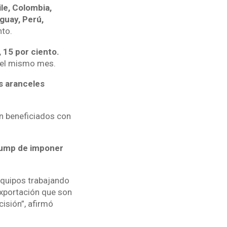
ile, Colombia,
guay, Perú,
nto.
 15 por ciento.
 del mismo mes.
s aranceles
n beneficiados con
Trump de imponer
equipos trabajando
exportación que son
isión”, afirmó