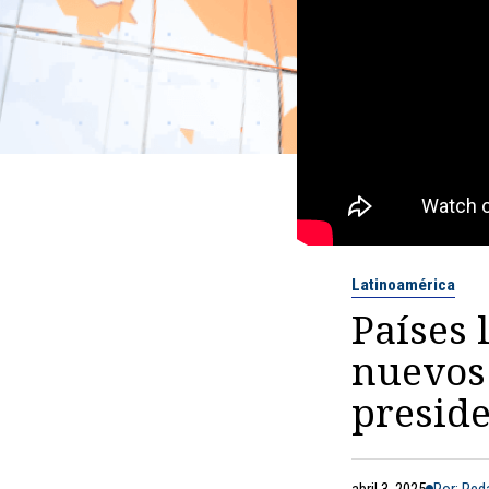
Latinoamérica
Países 
nuevos 
preside
abril 3, 2025
Por: Re