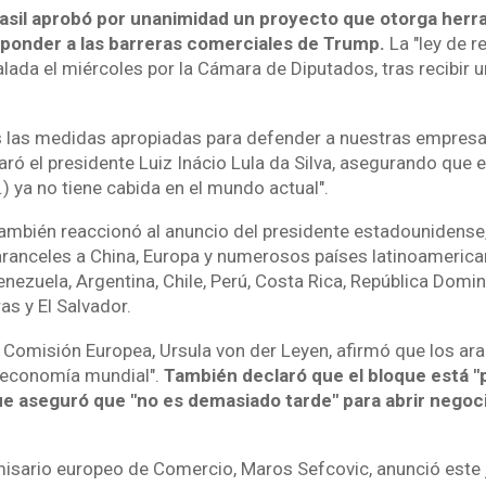
asil aprobó por unanimidad un proyecto que otorga herr
sponder a las barreras comerciales de Trump.
La "ley de r
ada el miércoles por la Cámara de Diputados, tras recibir un
las medidas apropiadas para defender a nuestras empresa
aró el presidente Luiz Inácio Lula da Silva, asegurando que 
.) ya no tiene cabida en el mundo actual".
ambién reaccionó al anuncio del presidente estadounidense
anceles a China, Europa y numerosos países latinoamerican
enezuela, Argentina, Chile, Perú, Costa Rica, República Domin
s y El Salvador.
a Comisión Europea, Ursula von der Leyen, afirmó que los ar
a economía mundial".
También declaró que el bloque está "
e aseguró que "no es demasiado tarde" para abrir negoc
omisario europeo de Comercio, Maros Sefcovic, anunció este