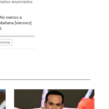
lizados anunciados
 No vamos a
Mañana [viernes]
X.
onomía