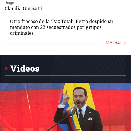
Dirige:
Id
Claudia Gurisatti
Otro fracaso de la 'Paz Total': Petro despide su
mandato con 22 secuestrados por grupos
criminales
Ver más
Item
1
of
5
Videos