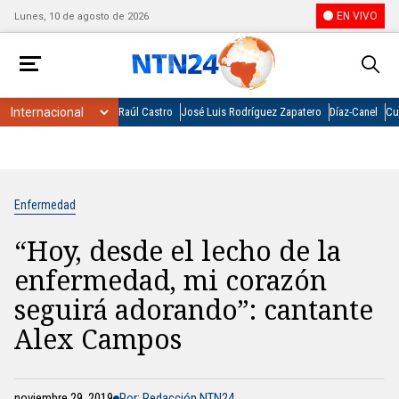
EN VIVO
Lunes, 10 de agosto de 2026
Raúl Castro
José Luis Rodríguez Zapatero
Díaz-Canel
Cu
Enfermedad
“Hoy, desde el lecho de la
enfermedad, mi corazón
seguirá adorando”: cantante
Alex Campos
noviembre 29, 2019
Por: Redacción NTN24