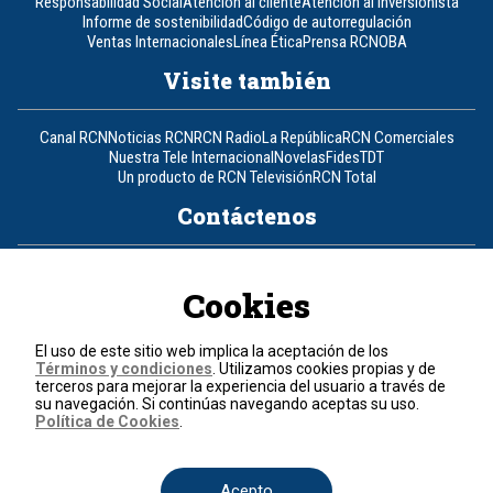
Responsabilidad Social
Atención al cliente
Atención al inversionista
Informe de sostenibilidad
Código de autorregulación
Ventas Internacionales
Línea Ética
Prensa RCN
OBA
Visite también
Canal RCN
Noticias RCN
RCN Radio
La República
RCN Comerciales
Nuestra Tele Internacional
Novelas
Fides
TDT
Un producto de RCN Televisión
RCN Total
Contáctenos
Teléfono
+57 (601) 426 92 92
Cookies
Política de datos personales
Política de cookies
El uso de este sitio web implica la aceptación de los
Términos y condiciones
Términos y condiciones
. Utilizamos cookies propias y de
terceros para mejorar la experiencia del usuario a través de
su navegación. Si continúas navegando aceptas su uso.
© 2026, RCN Medios.
Política de Cookies
.
Todos los derechos reservados.
Organización Ardila Lülle - www.oal.com.co
Acepto