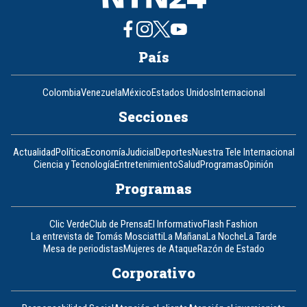
País
Colombia
Venezuela
México
Estados Unidos
Internacional
Secciones
Actualidad
Política
Economía
Judicial
Deportes
Nuestra Tele Internacional
Ciencia y Tecnología
Entretenimiento
Salud
Programas
Opinión
Programas
Clic Verde
Club de Prensa
El Informativo
Flash Fashion
La entrevista de Tomás Mosciatti
La Mañana
La Noche
La Tarde
Mesa de periodistas
Mujeres de Ataque
Razón de Estado
Corporativo