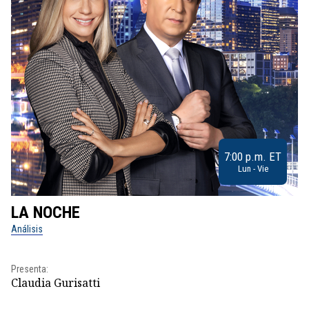
7:00 p.m. ET
Lun - Vie
LA NOCHE
L
Análisis
No
Pr
Presenta:
Id
Claudia Gurisatti
Dir