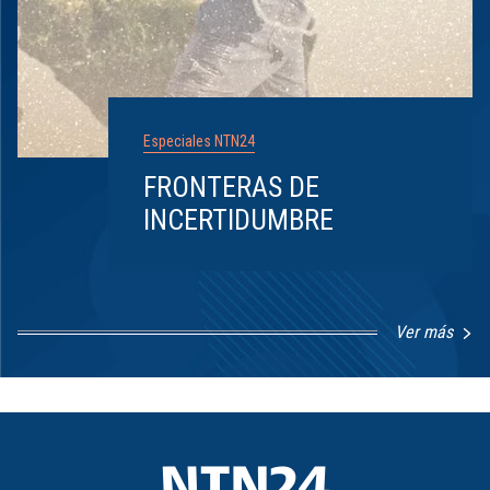
Especiales NTN24
FRONTERAS DE
INCERTIDUMBRE
Ver más
Item
1
of
8