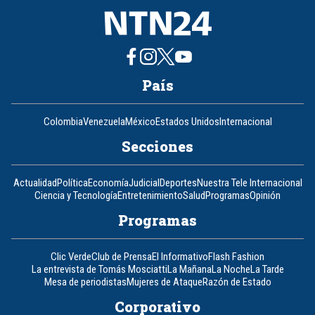
País
Colombia
Venezuela
México
Estados Unidos
Internacional
Secciones
Actualidad
Política
Economía
Judicial
Deportes
Nuestra Tele Internacional
Ciencia y Tecnología
Entretenimiento
Salud
Programas
Opinión
Programas
Clic Verde
Club de Prensa
El Informativo
Flash Fashion
La entrevista de Tomás Mosciatti
La Mañana
La Noche
La Tarde
Mesa de periodistas
Mujeres de Ataque
Razón de Estado
Corporativo