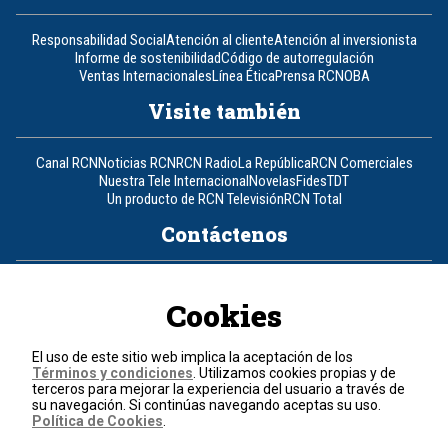
Responsabilidad Social
Atención al cliente
Atención al inversionista
Informe de sostenibilidad
Código de autorregulación
Ventas Internacionales
Línea Ética
Prensa RCN
OBA
Visite también
Canal RCN
Noticias RCN
RCN Radio
La República
RCN Comerciales
Nuestra Tele Internacional
Novelas
Fides
TDT
Un producto de RCN Televisión
RCN Total
Contáctenos
Teléfono
+57 (601) 426 92 92
Cookies
Política de datos personales
Política de cookies
El uso de este sitio web implica la aceptación de los
Términos y condiciones
Términos y condiciones
. Utilizamos cookies propias y de
terceros para mejorar la experiencia del usuario a través de
su navegación. Si continúas navegando aceptas su uso.
© 2026, RCN Medios.
Política de Cookies
.
Todos los derechos reservados.
Organización Ardila Lülle - www.oal.com.co