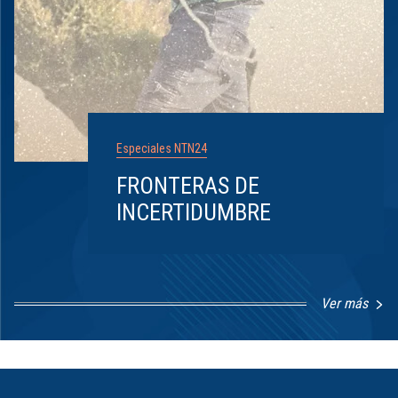
Especiales NTN24
FRONTERAS DE
INCERTIDUMBRE
Ver más
Item
1
of
8