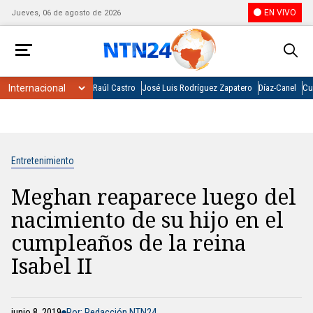
EN VIVO
Jueves, 06 de agosto de 2026
Raúl Castro
José Luis Rodríguez Zapatero
Díaz-Canel
Cu
Entretenimiento
Meghan reaparece luego del
nacimiento de su hijo en el
cumpleaños de la reina
Isabel II
junio 8, 2019
Por: Redacción NTN24