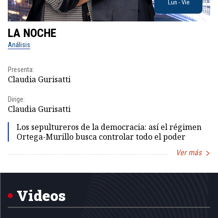
Lun - Vie
LA NOCHE
L
Análisis
No
Presenta:
Pr
Claudia Gurisatti
Id
Dirige:
Dir
Claudia Gurisatti
Id
Los sepultureros de la democracia: así el régimen
Ortega-Murillo busca controlar todo el poder
Ver más
Item
1
of
5
Videos