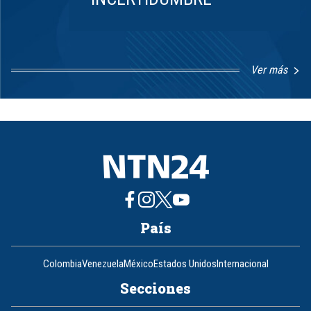
Ver más
Item
1
of
8
País
Colombia
Venezuela
México
Estados Unidos
Internacional
Secciones