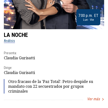
7:00 p.m. ET
Lun - Vie
LA NOCHE
L
Análisis
No
Presenta:
Pr
Claudia Gurisatti
Id
Dirige:
Dir
Claudia Gurisatti
Id
Otro fracaso de la 'Paz Total': Petro despide su
mandato con 22 secuestrados por grupos
criminales
Ver más
Item
1