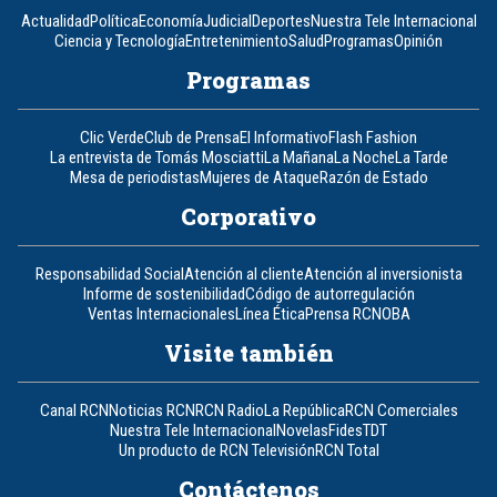
Actualidad
Política
Economía
Judicial
Deportes
Nuestra Tele Internacional
Ciencia y Tecnología
Entretenimiento
Salud
Programas
Opinión
Programas
Clic Verde
Club de Prensa
El Informativo
Flash Fashion
La entrevista de Tomás Mosciatti
La Mañana
La Noche
La Tarde
Mesa de periodistas
Mujeres de Ataque
Razón de Estado
Corporativo
Responsabilidad Social
Atención al cliente
Atención al inversionista
Informe de sostenibilidad
Código de autorregulación
Ventas Internacionales
Línea Ética
Prensa RCN
OBA
Visite también
Canal RCN
Noticias RCN
RCN Radio
La República
RCN Comerciales
Nuestra Tele Internacional
Novelas
Fides
TDT
Un producto de RCN Televisión
RCN Total
Contáctenos