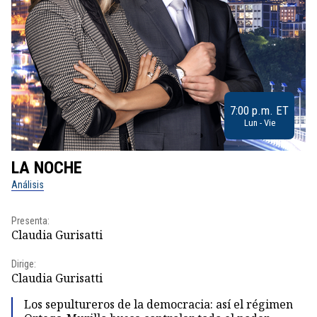
7:00 p.m. ET
Lun - Vie
LA NOCHE
L
Análisis
No
Presenta:
Pr
Claudia Gurisatti
Id
Dirige:
Dir
Claudia Gurisatti
Id
Los sepultureros de la democracia: así el régimen