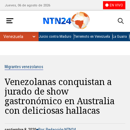
EN VIVO
Jueves, 06 de agosto de 2026
Juicio contra Maduro
Terremoto en Venezuela
La Guaira
Migrantes venezolanos
Venezolanas conquistan a
jurado de show
gastronómico en Australia
con deliciosas hallacas
septiembre 8, 2020
Por: Redacción NTN24