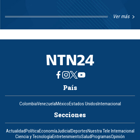
Ver más
Item
1
of
8
País
Colombia
Venezuela
México
Estados Unidos
Internacional
Secciones
Actualidad
Política
Economía
Judicial
Deportes
Nuestra Tele Internacional
Ciencia y Tecnología
Entretenimiento
Salud
Programas
Opinión