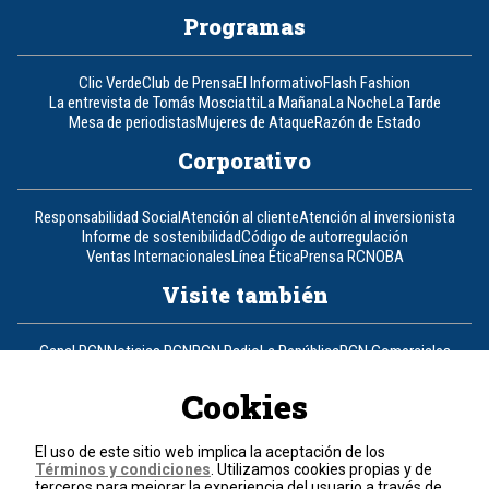
Programas
Clic Verde
Club de Prensa
El Informativo
Flash Fashion
La entrevista de Tomás Mosciatti
La Mañana
La Noche
La Tarde
Mesa de periodistas
Mujeres de Ataque
Razón de Estado
Corporativo
Responsabilidad Social
Atención al cliente
Atención al inversionista
Informe de sostenibilidad
Código de autorregulación
Ventas Internacionales
Línea Ética
Prensa RCN
OBA
Visite también
Canal RCN
Noticias RCN
RCN Radio
La República
RCN Comerciales
Nuestra Tele Internacional
Novelas
Fides
TDT
Un producto de RCN Televisión
RCN Total
Cookies
Contáctenos
El uso de este sitio web implica la aceptación de los
Términos y condiciones
. Utilizamos cookies propias y de
Teléfono
+57 (601) 426 92 92
terceros para mejorar la experiencia del usuario a través de