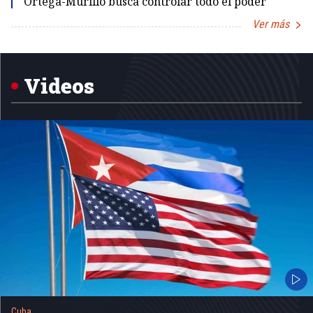
Ortega-Murillo busca controlar todo el poder
Ver más
Item
1
of
5
Videos
Cuba