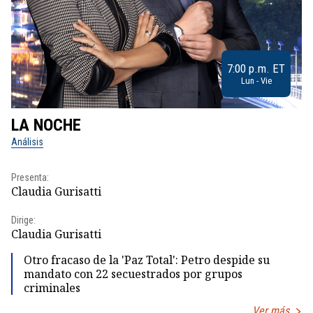
7:00 p.m. ET
Lun - Vie
LA NOCHE
L
Análisis
No
Presenta:
Pr
Claudia Gurisatti
Id
Dirige:
Dir
Claudia Gurisatti
Id
Otro fracaso de la 'Paz Total': Petro despide su
mandato con 22 secuestrados por grupos
criminales
Ver más