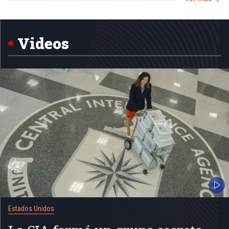
Item
1
of
5
Videos
Estados Unidos