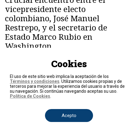
vicepresidente electo
colombiano, José Manuel
Restrepo, y el secretario de
Estado Marco Rubio en
Washington
Cookies
Ciclismo
La historia de pedalista latino
El uso de este sitio web implica la aceptación de los
que conquistó el podio en el
Términos y condiciones
. Utilizamos cookies propias y de
Tour de Francia: de ser sacado
terceros para mejorar la experiencia del usuario a través de
su navegación. Si continúas navegando aceptas su uso.
por un helicóptero herido a
Política de Cookies
.
instalarse en historia del
ciclismo
Acepto
Robots
Estados Unidos prohíbe la
importación de robots