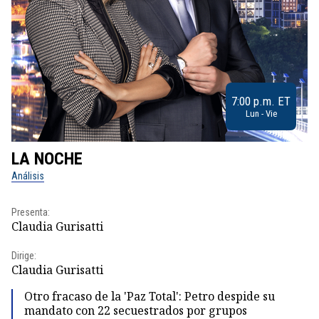
7:00 p.m. ET
Lun - Vie
LA NOCHE
L
Análisis
No
Presenta:
Pr
Claudia Gurisatti
Id
Dirige:
Dir
Claudia Gurisatti
Id
Otro fracaso de la 'Paz Total': Petro despide su
mandato con 22 secuestrados por grupos