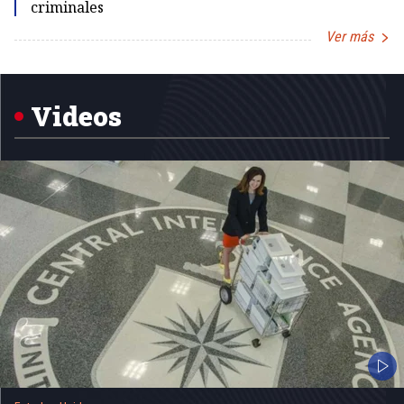
criminales
Ver más
Item
1
of
5
Videos