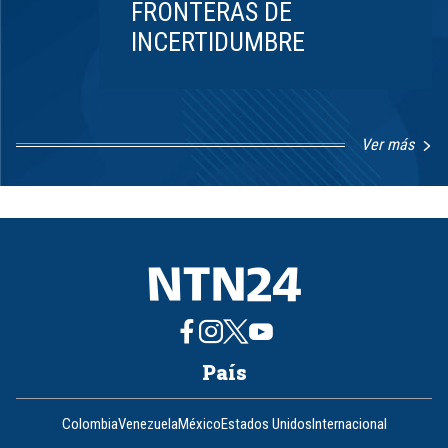
FRONTERAS DE
INCERTIDUMBRE
Ver más
Item
1
of
8
País
Colombia
Venezuela
México
Estados Unidos
Internacional