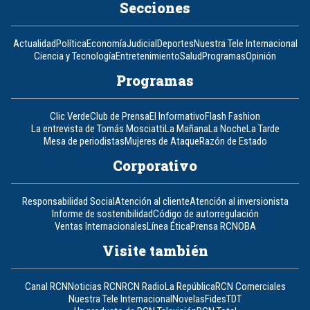
Secciones
Actualidad
Política
Economía
Judicial
Deportes
Nuestra Tele Internacional
Ciencia y Tecnología
Entretenimiento
Salud
Programas
Opinión
Programas
Clic Verde
Club de Prensa
El Informativo
Flash Fashion
La entrevista de Tomás Mosciatti
La Mañana
La Noche
La Tarde
Mesa de periodistas
Mujeres de Ataque
Razón de Estado
Corporativo
Responsabilidad Social
Atención al cliente
Atención al inversionista
Informe de sostenibilidad
Código de autorregulación
Ventas Internacionales
Línea Ética
Prensa RCN
OBA
Visite también
Canal RCN
Noticias RCN
RCN Radio
La República
RCN Comerciales
Nuestra Tele Internacional
Novelas
Fides
TDT