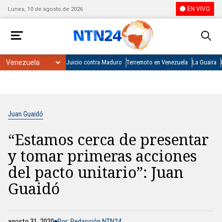
EN VIVO
Lunes, 10 de agosto de 2026
Juicio contra Maduro
Terremoto en Venezuela
La Guaira
Juan Guaidó
“Estamos cerca de presentar
y tomar primeras acciones
del pacto unitario”: Juan
Guaidó
agosto 31, 2020
Por: Redacción NTN24