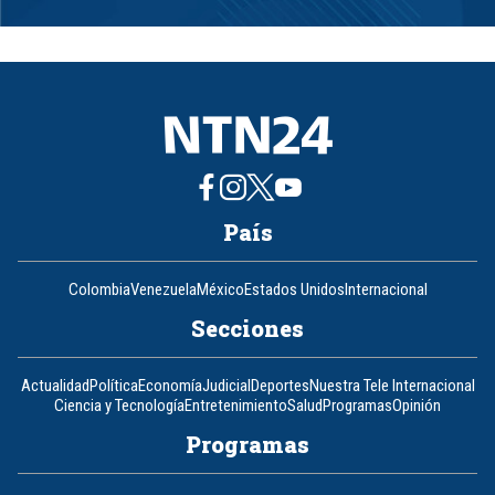
Item
1
of
8
País
Colombia
Venezuela
México
Estados Unidos
Internacional
Secciones
Actualidad
Política
Economía
Judicial
Deportes
Nuestra Tele Internacional
Ciencia y Tecnología
Entretenimiento
Salud
Programas
Opinión
Programas