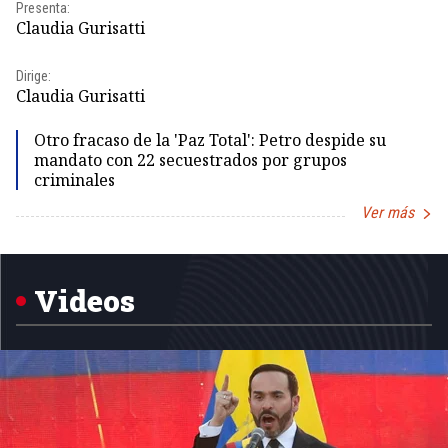
Pr
Presenta:
Id
Claudia Gurisatti
Dir
Dirige:
Id
Claudia Gurisatti
Otro fracaso de la 'Paz Total': Petro despide su
mandato con 22 secuestrados por grupos
criminales
Ver más
Item
1
of
5
Videos