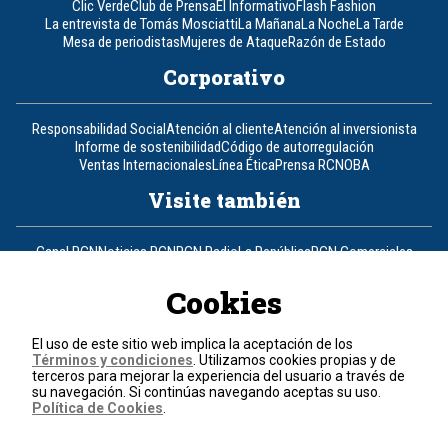
Clic Verde
Club de Prensa
El Informativo
Flash Fashion
La entrevista de Tomás Mosciatti
La Mañana
La Noche
La Tarde
Mesa de periodistas
Mujeres de Ataque
Razón de Estado
Corporativo
Responsabilidad Social
Atención al cliente
Atención al inversionista
Informe de sostenibilidad
Código de autorregulación
Ventas Internacionales
Línea Ética
Prensa RCN
OBA
Visite también
Canal RCN
Noticias RCN
RCN Radio
La República
RCN Comerciales
Nuestra Tele Internacional
Novelas
Fides
TDT
Un producto de RCN Televisión
RCN Total
Cookies
Contáctenos
El uso de este sitio web implica la aceptación de los
Términos y condiciones
. Utilizamos cookies propias y de
Teléfono
+57 (601) 426 92 92
terceros para mejorar la experiencia del usuario a través de
su navegación. Si continúas navegando aceptas su uso.
Política de Cookies
.
Política de datos personales
Política de cookies