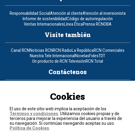
Responsabilidad Social
Atención al cliente
Atención al inversionista
Informe de sostenibilidad
Código de autorregulación
Ventas Internacionales
Línea Ética
Prensa RCN
OBA
Visite también
Canal RCN
Noticias RCN
RCN Radio
La República
RCN Comerciales
Nuestra Tele Internacional
Novelas
Fides
TDT
Un producto de RCN Televisión
RCN Total
Contáctenos
Teléfono
+57 (601) 426 92 92
Cookies
Política de datos personales
Política de cookies
El uso de este sitio web implica la aceptación de los
Términos y condiciones
Términos y condiciones
. Utilizamos cookies propias y de
terceros para mejorar la experiencia del usuario a través de
su navegación. Si continúas navegando aceptas su uso.
© 2026, RCN Medios.
Política de Cookies
.
Todos los derechos reservados.
Organización Ardila Lülle - www.oal.com.co