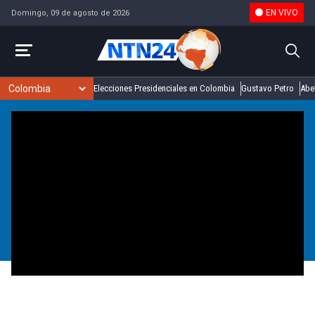
EN VIVO
Domingo, 09 de agosto de 2026
Elecciones Presidenciales en Colombia
Gustavo Petro
Abel