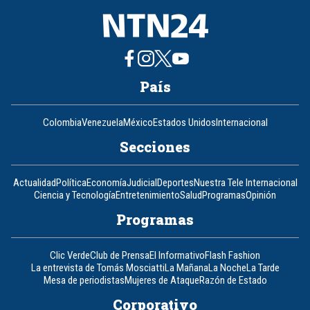
País
Colombia
Venezuela
México
Estados Unidos
Internacional
Secciones
Actualidad
Política
Economía
Judicial
Deportes
Nuestra Tele Internacional
Ciencia y Tecnología
Entretenimiento
Salud
Programas
Opinión
Programas
Clic Verde
Club de Prensa
El Informativo
Flash Fashion
La entrevista de Tomás Mosciatti
La Mañana
La Noche
La Tarde
Mesa de periodistas
Mujeres de Ataque
Razón de Estado
Corporativo