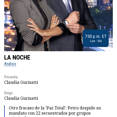
7:00 p.m. ET
Lun - Vie
LA NOCHE
L
Análisis
No
Presenta:
Pr
Claudia Gurisatti
Id
Dirige:
Dir
Claudia Gurisatti
Id
Otro fracaso de la 'Paz Total': Petro despide su
mandato con 22 secuestrados por grupos