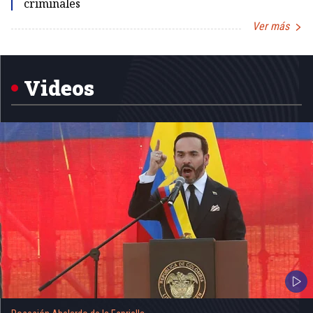
criminales
Ver más
Item
1
of
5
Videos