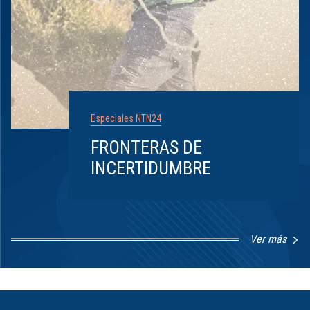
Especiales NTN24
FRONTERAS DE
INCERTIDUMBRE
Ver más
Item
1
of
8